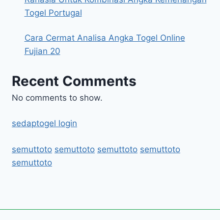
Togel Portugal
Cara Cermat Analisa Angka Togel Online
Fujian 20
Recent Comments
No comments to show.
sedaptogel login
semuttoto
semuttoto
semuttoto
semuttoto
semuttoto