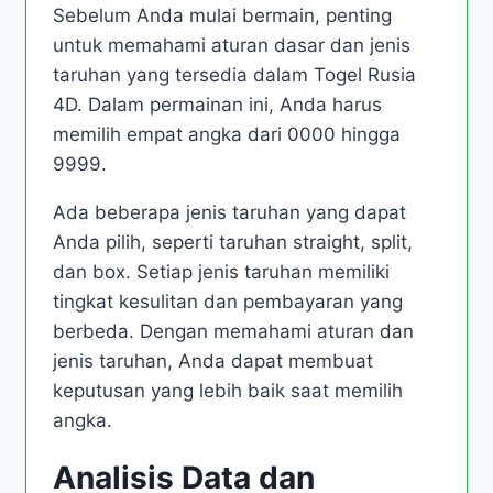
Sebelum Anda mulai bermain, penting
untuk memahami aturan dasar dan jenis
taruhan yang tersedia dalam Togel Rusia
4D. Dalam permainan ini, Anda harus
memilih empat angka dari 0000 hingga
9999.
Ada beberapa jenis taruhan yang dapat
Anda pilih, seperti taruhan straight, split,
dan box. Setiap jenis taruhan memiliki
tingkat kesulitan dan pembayaran yang
berbeda. Dengan memahami aturan dan
jenis taruhan, Anda dapat membuat
keputusan yang lebih baik saat memilih
angka.
Analisis Data dan