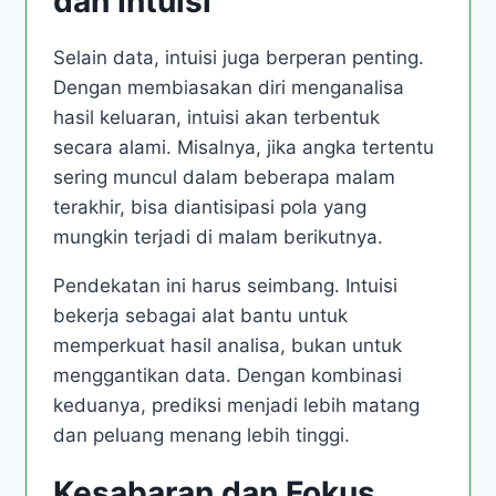
dan Intuisi
Selain data, intuisi juga berperan penting.
Dengan membiasakan diri menganalisa
hasil keluaran, intuisi akan terbentuk
secara alami. Misalnya, jika angka tertentu
sering muncul dalam beberapa malam
terakhir, bisa diantisipasi pola yang
mungkin terjadi di malam berikutnya.
Pendekatan ini harus seimbang. Intuisi
bekerja sebagai alat bantu untuk
memperkuat hasil analisa, bukan untuk
menggantikan data. Dengan kombinasi
keduanya, prediksi menjadi lebih matang
dan peluang menang lebih tinggi.
Kesabaran dan Fokus