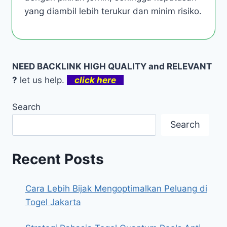
yang diambil lebih terukur dan minim risiko.
NEED BACKLINK HIGH QUALITY and RELEVANT
?
let us help.
click here
Search
Search
Recent Posts
Cara Lebih Bijak Mengoptimalkan Peluang di
Togel Jakarta