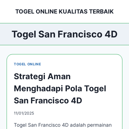
Skip
TOGEL ONLINE KUALITAS TERBAIK
to
content
Togel San Francisco 4D
TOGEL ONLINE
Strategi Aman
Menghadapi Pola Togel
San Francisco 4D
11/01/2025
Togel San Francisco 4D adalah permainan