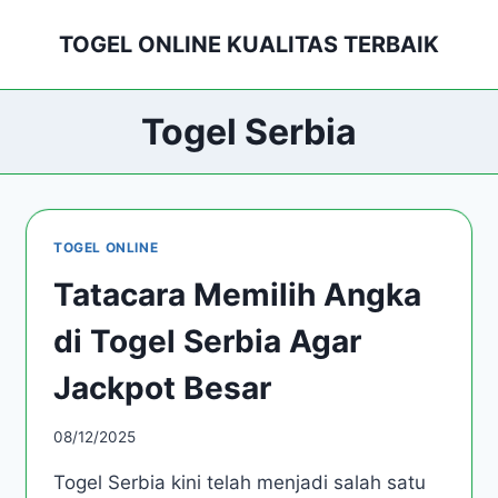
Skip
TOGEL ONLINE KUALITAS TERBAIK
to
content
Togel Serbia
TOGEL ONLINE
Tatacara Memilih Angka
di Togel Serbia Agar
Jackpot Besar
08/12/2025
Togel Serbia kini telah menjadi salah satu