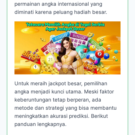
permainan angka internasional yang
diminati karena peluang hadiah besar.
Untuk meraih jackpot besar, pemilihan
angka menjadi kunci utama. Meski faktor
keberuntungan tetap berperan, ada
metode dan strategi yang bisa membantu
meningkatkan akurasi prediksi. Berikut
panduan lengkapnya.