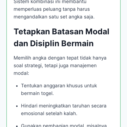
Sistem kombinasi ini membantu
memperluas peluang tanpa harus
mengandalkan satu set angka saja.
Tetapkan Batasan Modal
dan Disiplin Bermain
Memilih angka dengan tepat tidak hanya
soal strategi, tetapi juga manajemen
modal:
Tentukan anggaran khusus untuk
bermain togel.
Hindari meningkatkan taruhan secara
emosional setelah kalah.
Gunakan pembagian modal, misalnya