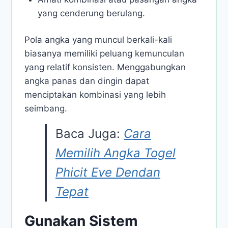
yang cenderung berulang.
Pola angka yang muncul berkali-kali
biasanya memiliki peluang kemunculan
yang relatif konsisten. Menggabungkan
angka panas dan dingin dapat
menciptakan kombinasi yang lebih
seimbang.
Baca Juga:
Cara
Memilih Angka Togel
Phicit Eve Dendan
Tepat
Gunakan Sistem