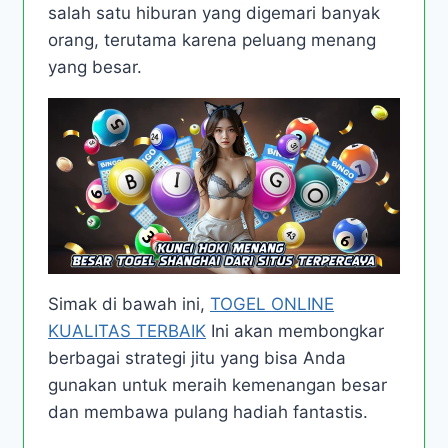
salah satu hiburan yang digemari banyak
orang, terutama karena peluang menang
yang besar.
Simak di bawah ini,
TOGEL ONLINE
KUALITAS TERBAIK
Ini akan membongkar
berbagai strategi jitu yang bisa Anda
gunakan untuk meraih kemenangan besar
dan membawa pulang hadiah fantastis.