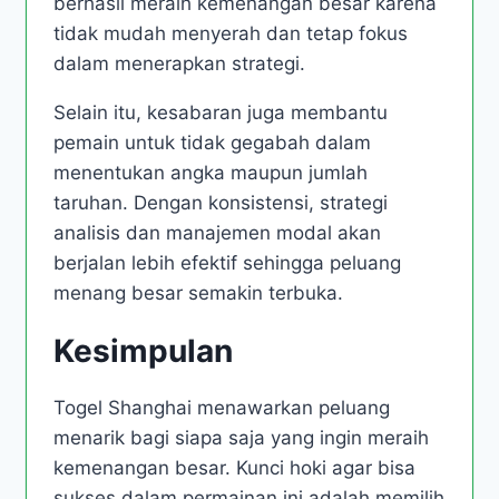
berhasil meraih kemenangan besar karena
tidak mudah menyerah dan tetap fokus
dalam menerapkan strategi.
Selain itu, kesabaran juga membantu
pemain untuk tidak gegabah dalam
menentukan angka maupun jumlah
taruhan. Dengan konsistensi, strategi
analisis dan manajemen modal akan
berjalan lebih efektif sehingga peluang
menang besar semakin terbuka.
Kesimpulan
Togel Shanghai menawarkan peluang
menarik bagi siapa saja yang ingin meraih
kemenangan besar. Kunci hoki agar bisa
sukses dalam permainan ini adalah memilih