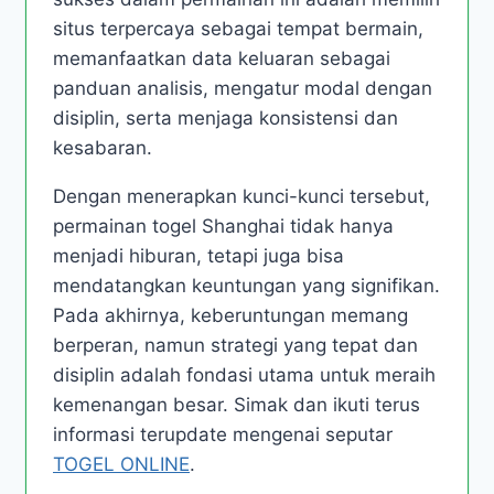
situs terpercaya sebagai tempat bermain,
memanfaatkan data keluaran sebagai
panduan analisis, mengatur modal dengan
disiplin, serta menjaga konsistensi dan
kesabaran.
Dengan menerapkan kunci-kunci tersebut,
permainan togel Shanghai tidak hanya
menjadi hiburan, tetapi juga bisa
mendatangkan keuntungan yang signifikan.
Pada akhirnya, keberuntungan memang
berperan, namun strategi yang tepat dan
disiplin adalah fondasi utama untuk meraih
kemenangan besar. Simak dan ikuti terus
informasi terupdate mengenai seputar
TOGEL ONLINE
.