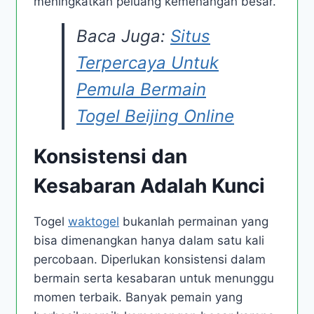
meningkatkan peluang kemenangan besar.
Baca Juga:
Situs
Terpercaya Untuk
Pemula Bermain
Togel Beijing Online
Konsistensi dan
Kesabaran Adalah Kunci
Togel
waktogel
bukanlah permainan yang
bisa dimenangkan hanya dalam satu kali
percobaan. Diperlukan konsistensi dalam
bermain serta kesabaran untuk menunggu
momen terbaik. Banyak pemain yang