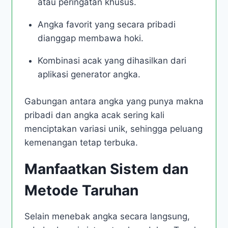
atau peringatan khusus.
Angka favorit yang secara pribadi
dianggap membawa hoki.
Kombinasi acak yang dihasilkan dari
aplikasi generator angka.
Gabungan antara angka yang punya makna
pribadi dan angka acak sering kali
menciptakan variasi unik, sehingga peluang
kemenangan tetap terbuka.
Manfaatkan Sistem dan
Metode Taruhan
Selain menebak angka secara langsung,