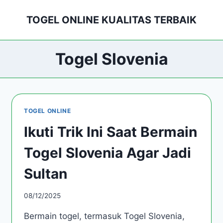
Skip
TOGEL ONLINE KUALITAS TERBAIK
to
content
Togel Slovenia
TOGEL ONLINE
Ikuti Trik Ini Saat Bermain
Togel Slovenia Agar Jadi
Sultan
08/12/2025
Bermain togel, termasuk Togel Slovenia,