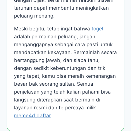
taruhan dapat membantu meningkatkan
peluang menang.
Meski begitu, tetap ingat bahwa
togel
adalah permainan peluang, jangan
menganggapnya sebagai cara pasti untuk
mendapatkan kekayaan. Bermainlah secara
bertanggung jawab, dan siapa tahu,
dengan sedikit keberuntungan dan trik
yang tepat, kamu bisa meraih kemenangan
besar bak seorang sultan.
Semua
penjelasan yang telah kalian pahami bisa
langsung diterapkan saat bermain di
layanan resmi dan terpercaya milik
meme4d daftar
.