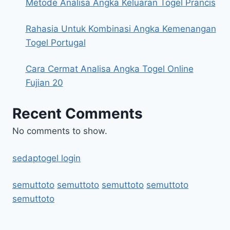
Metode Analisa Angka Keluaran Togel Prancis
Rahasia Untuk Kombinasi Angka Kemenangan
Togel Portugal
Cara Cermat Analisa Angka Togel Online
Fujian 20
Recent Comments
No comments to show.
sedaptogel login
semuttoto
semuttoto
semuttoto
semuttoto
semuttoto