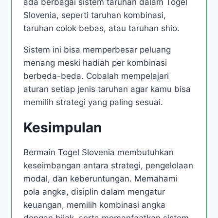
ada berbagai sistem taruhan dalam Togel
Slovenia, seperti taruhan kombinasi,
taruhan colok bebas, atau taruhan shio.
Sistem ini bisa memperbesar peluang
menang meski hadiah per kombinasi
berbeda-beda. Cobalah mempelajari
aturan setiap jenis taruhan agar kamu bisa
memilih strategi yang paling sesuai.
Kesimpulan
Bermain Togel Slovenia membutuhkan
keseimbangan antara strategi, pengelolaan
modal, dan keberuntungan. Memahami
pola angka, disiplin dalam mengatur
keuangan, memilih kombinasi angka
dengan bijak, serta memanfaatkan sistem