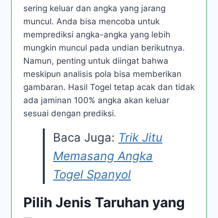
sering keluar dan angka yang jarang
muncul. Anda bisa mencoba untuk
memprediksi angka-angka yang lebih
mungkin muncul pada undian berikutnya.
Namun, penting untuk diingat bahwa
meskipun analisis pola bisa memberikan
gambaran. Hasil Togel tetap acak dan tidak
ada jaminan 100% angka akan keluar
sesuai dengan prediksi.
Baca Juga:
Trik Jitu
Memasang Angka
Togel Spanyol
Pilih Jenis Taruhan yang