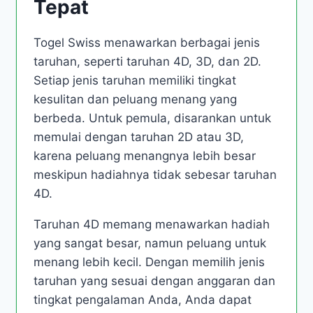
Tepat
Togel Swiss menawarkan berbagai jenis
taruhan, seperti taruhan 4D, 3D, dan 2D.
Setiap jenis taruhan memiliki tingkat
kesulitan dan peluang menang yang
berbeda. Untuk pemula, disarankan untuk
memulai dengan taruhan 2D atau 3D,
karena peluang menangnya lebih besar
meskipun hadiahnya tidak sebesar taruhan
4D.
Taruhan 4D memang menawarkan hadiah
yang sangat besar, namun peluang untuk
menang lebih kecil. Dengan memilih jenis
taruhan yang sesuai dengan anggaran dan
tingkat pengalaman Anda, Anda dapat