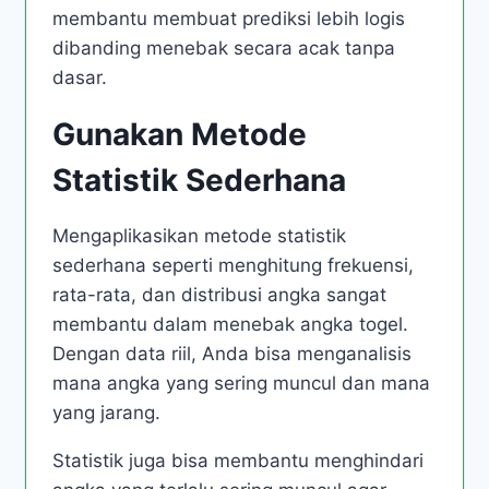
membantu membuat prediksi lebih logis
dibanding menebak secara acak tanpa
dasar.
Gunakan Metode
Statistik Sederhana
Mengaplikasikan metode statistik
sederhana seperti menghitung frekuensi,
rata-rata, dan distribusi angka sangat
membantu dalam menebak angka togel.
Dengan data riil, Anda bisa menganalisis
mana angka yang sering muncul dan mana
yang jarang.
Statistik juga bisa membantu menghindari