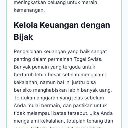
meningkatkan peluang untuk meraih
kemenangan.
Kelola Keuangan dengan
Bijak
Pengelolaan keuangan yang baik sangat
penting dalam permainan Togel Swiss.
Banyak pemain yang tergoda untuk
bertaruh lebih besar setelah mengalami
kekalahan, namun hal ini justru bisa
berisiko menghabiskan lebih banyak uang.
Tentukan anggaran yang jelas sebelum
Anda mulai bermain, dan pastikan untuk
tidak melampaui batas tersebut. Jika Anda
mengalami kekalahan, tetaplah tenang dan