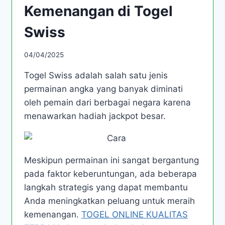
Kemenangan di Togel
Swiss
04/04/2025
Togel Swiss adalah salah satu jenis
permainan angka yang banyak diminati
oleh pemain dari berbagai negara karena
menawarkan hadiah jackpot besar.
Meskipun permainan ini sangat bergantung
pada faktor keberuntungan, ada beberapa
langkah strategis yang dapat membantu
Anda meningkatkan peluang untuk meraih
kemenangan.
TOGEL ONLINE KUALITAS