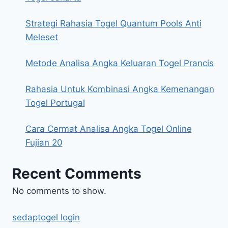
Strategi Rahasia Togel Quantum Pools Anti
Meleset
Metode Analisa Angka Keluaran Togel Prancis
Rahasia Untuk Kombinasi Angka Kemenangan
Togel Portugal
Cara Cermat Analisa Angka Togel Online
Fujian 20
Recent Comments
No comments to show.
sedaptogel login