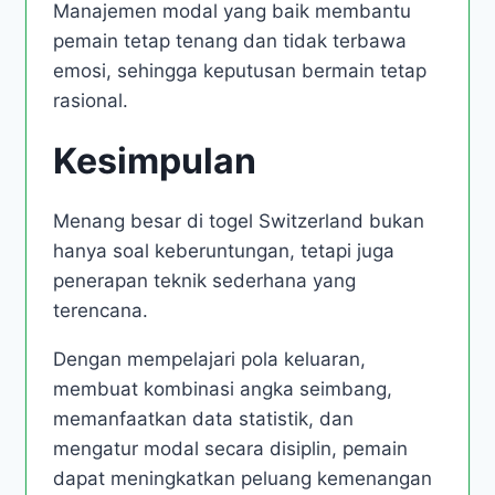
Manajemen modal yang baik membantu
pemain tetap tenang dan tidak terbawa
emosi, sehingga keputusan bermain tetap
rasional.
Kesimpulan
Menang besar di togel Switzerland bukan
hanya soal keberuntungan, tetapi juga
penerapan teknik sederhana yang
terencana.
Dengan mempelajari pola keluaran,
membuat kombinasi angka seimbang,
memanfaatkan data statistik, dan
mengatur modal secara disiplin, pemain
dapat meningkatkan peluang kemenangan