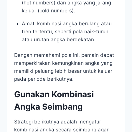
(hot numbers) dan angka yang jarang
keluar (cold numbers).
Amati kombinasi angka berulang atau
tren tertentu, seperti pola naik-turun
atau urutan angka berdekatan.
Dengan memahami pola ini, pemain dapat
memperkirakan kemungkinan angka yang
memiliki peluang lebih besar untuk keluar
pada periode berikutnya.
Gunakan Kombinasi
Angka Seimbang
Strategi berikutnya adalah mengatur
kombinasi angka secara seimbang agar