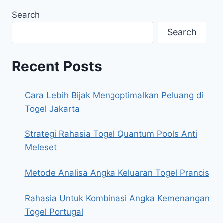
Search
Search
Recent Posts
Cara Lebih Bijak Mengoptimalkan Peluang di
Togel Jakarta
Strategi Rahasia Togel Quantum Pools Anti
Meleset
Metode Analisa Angka Keluaran Togel Prancis
Rahasia Untuk Kombinasi Angka Kemenangan
Togel Portugal