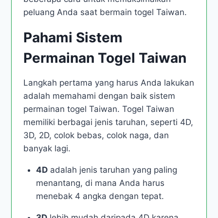
peluang Anda saat bermain togel Taiwan.
Pahami Sistem
Permainan Togel Taiwan
Langkah pertama yang harus Anda lakukan
adalah memahami dengan baik sistem
permainan togel Taiwan. Togel Taiwan
memiliki berbagai jenis taruhan, seperti 4D,
3D, 2D, colok bebas, colok naga, dan
banyak lagi.
4D
adalah jenis taruhan yang paling
menantang, di mana Anda harus
menebak 4 angka dengan tepat.
3D
lebih mudah daripada 4D karena