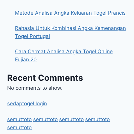
Metode Analisa Angka Keluaran Togel Prancis
Rahasia Untuk Kombinasi Angka Kemenangan
Togel Portugal
Cara Cermat Analisa Angka Togel Online
Fujian 20
Recent Comments
No comments to show.
sedaptogel login
semuttoto
semuttoto
semuttoto
semuttoto
semuttoto