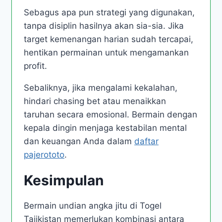
Sebagus apa pun strategi yang digunakan,
tanpa disiplin hasilnya akan sia-sia. Jika
target kemenangan harian sudah tercapai,
hentikan permainan untuk mengamankan
profit.
Sebaliknya, jika mengalami kekalahan,
hindari chasing bet atau menaikkan
taruhan secara emosional. Bermain dengan
kepala dingin menjaga kestabilan mental
dan keuangan Anda dalam
daftar
pajerototo
.
Kesimpulan
Bermain undian angka jitu di Togel
Tajikistan memerlukan kombinasi antara