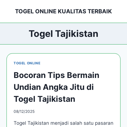
Skip
TOGEL ONLINE KUALITAS TERBAIK
to
content
Togel Tajikistan
TOGEL ONLINE
Bocoran Tips Bermain
Undian Angka Jitu di
Togel Tajikistan
08/12/2025
Togel Tajikistan menjadi salah satu pasaran