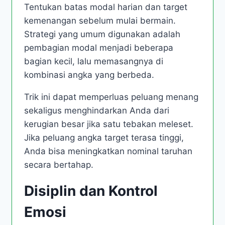
Tentukan batas modal harian dan target
kemenangan sebelum mulai bermain.
Strategi yang umum digunakan adalah
pembagian modal menjadi beberapa
bagian kecil, lalu memasangnya di
kombinasi angka yang berbeda.
Trik ini dapat memperluas peluang menang
sekaligus menghindarkan Anda dari
kerugian besar jika satu tebakan meleset.
Jika peluang angka target terasa tinggi,
Anda bisa meningkatkan nominal taruhan
secara bertahap.
Disiplin dan Kontrol
Emosi