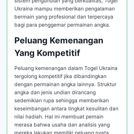
sistem pengundian yang berkualitas, Togel
Ukraina mampu memberikan pengalaman
bermain yang profesional dan terpercaya
bagi para penggemar permainan angka.
Peluang Kemenangan
Yang Kompetitif
Peluang kemenangan dalam Togel Ukraina
tergolong kompetitif jika dibandingkan
dengan permainan angka lainnya. Struktur
angka dan jenis undian dirancang
sedemikian rupa sehingga memberikan
keseimbangan antara tingkat kesulitan dan
nilai hadiah. Hal ini membuat pemain
merasa bahwa usaha dan analisis yang
mereka lakukan memiliki peluang nyata