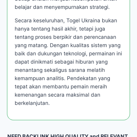
belajar dan menyempurnakan strategi.
Secara keseluruhan, Togel Ukraina bukan
hanya tentang hasil akhir, tetapi juga
tentang proses berpikir dan perencanaan
yang matang. Dengan kualitas sistem yang
baik dan dukungan teknologi, permainan ini
dapat dinikmati sebagai hiburan yang
menantang sekaligus sarana melatih
kemampuan analitis. Pendekatan yang
tepat akan membantu pemain meraih
kemenangan secara maksimal dan
berkelanjutan.
NEED BACKLINK HIGH QUALITY and RELEVANT