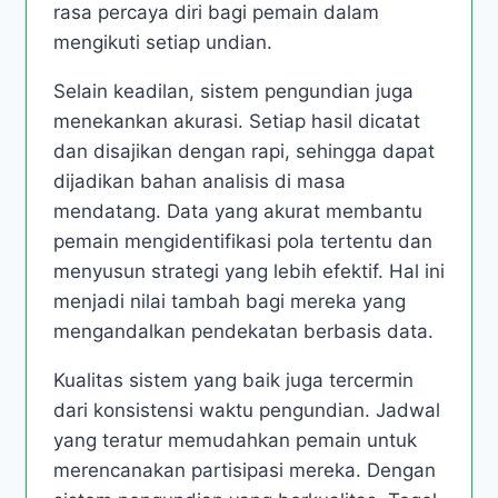
rasa percaya diri bagi pemain dalam
mengikuti setiap undian.
Selain keadilan, sistem pengundian juga
menekankan akurasi. Setiap hasil dicatat
dan disajikan dengan rapi, sehingga dapat
dijadikan bahan analisis di masa
mendatang. Data yang akurat membantu
pemain mengidentifikasi pola tertentu dan
menyusun strategi yang lebih efektif. Hal ini
menjadi nilai tambah bagi mereka yang
mengandalkan pendekatan berbasis data.
Kualitas sistem yang baik juga tercermin
dari konsistensi waktu pengundian. Jadwal
yang teratur memudahkan pemain untuk
merencanakan partisipasi mereka. Dengan