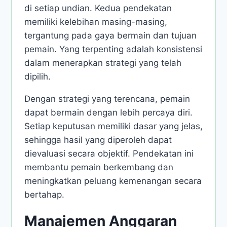
di setiap undian. Kedua pendekatan
memiliki kelebihan masing-masing,
tergantung pada gaya bermain dan tujuan
pemain. Yang terpenting adalah konsistensi
dalam menerapkan strategi yang telah
dipilih.
Dengan strategi yang terencana, pemain
dapat bermain dengan lebih percaya diri.
Setiap keputusan memiliki dasar yang jelas,
sehingga hasil yang diperoleh dapat
dievaluasi secara objektif. Pendekatan ini
membantu pemain berkembang dan
meningkatkan peluang kemenangan secara
bertahap.
Manajemen Anggaran