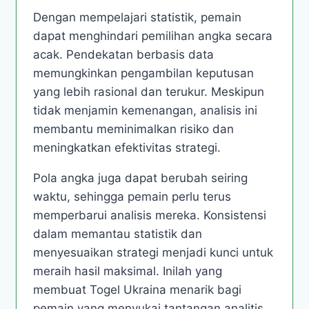
Dengan mempelajari statistik, pemain
dapat menghindari pemilihan angka secara
acak. Pendekatan berbasis data
memungkinkan pengambilan keputusan
yang lebih rasional dan terukur. Meskipun
tidak menjamin kemenangan, analisis ini
membantu meminimalkan risiko dan
meningkatkan efektivitas strategi.
Pola angka juga dapat berubah seiring
waktu, sehingga pemain perlu terus
memperbarui analisis mereka. Konsistensi
dalam memantau statistik dan
menyesuaikan strategi menjadi kunci untuk
meraih hasil maksimal. Inilah yang
membuat Togel Ukraina menarik bagi
pemain yang menyukai tantangan analitis.