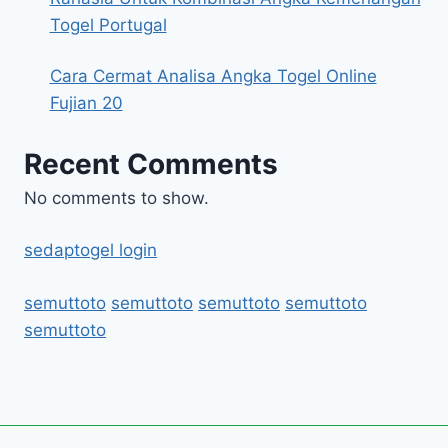
Togel Portugal
Cara Cermat Analisa Angka Togel Online
Fujian 20
Recent Comments
No comments to show.
sedaptogel login
semuttoto
semuttoto
semuttoto
semuttoto
semuttoto