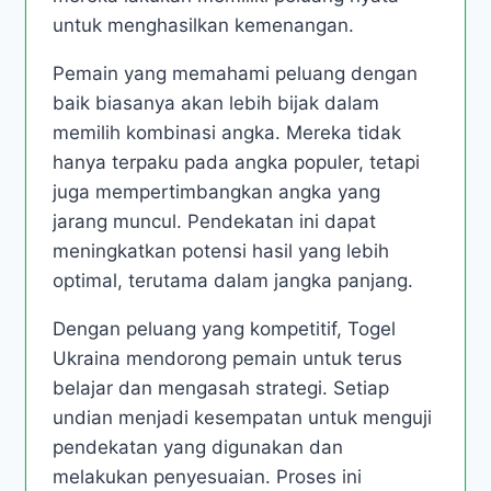
untuk menghasilkan kemenangan.
Pemain yang memahami peluang dengan
baik biasanya akan lebih bijak dalam
memilih kombinasi angka. Mereka tidak
hanya terpaku pada angka populer, tetapi
juga mempertimbangkan angka yang
jarang muncul. Pendekatan ini dapat
meningkatkan potensi hasil yang lebih
optimal, terutama dalam jangka panjang.
Dengan peluang yang kompetitif, Togel
Ukraina mendorong pemain untuk terus
belajar dan mengasah strategi. Setiap
undian menjadi kesempatan untuk menguji
pendekatan yang digunakan dan
melakukan penyesuaian. Proses ini