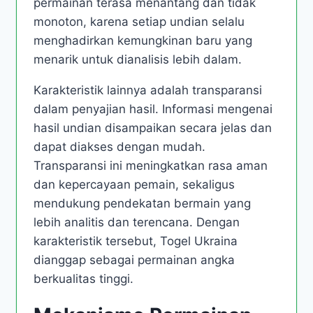
permainan terasa menantang dan tidak
monoton, karena setiap undian selalu
menghadirkan kemungkinan baru yang
menarik untuk dianalisis lebih dalam.
Karakteristik lainnya adalah transparansi
dalam penyajian hasil. Informasi mengenai
hasil undian disampaikan secara jelas dan
dapat diakses dengan mudah.
Transparansi ini meningkatkan rasa aman
dan kepercayaan pemain, sekaligus
mendukung pendekatan bermain yang
lebih analitis dan terencana. Dengan
karakteristik tersebut, Togel Ukraina
dianggap sebagai permainan angka
berkualitas tinggi.