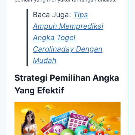
Baca Juga:
Tips
Ampuh Memprediksi
Angka Togel
Carolinaday Dengan
Mudah
Strategi Pemilihan Angka
Yang Efektif