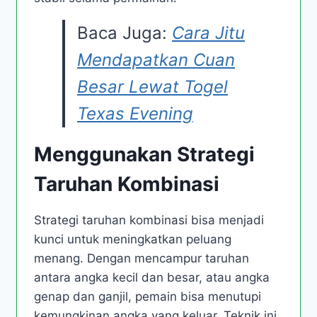
Baca Juga:
Cara Jitu
Mendapatkan Cuan
Besar Lewat Togel
Texas Evening
Menggunakan Strategi
Taruhan Kombinasi
Strategi taruhan kombinasi bisa menjadi
kunci untuk meningkatkan peluang
menang. Dengan mencampur taruhan
antara angka kecil dan besar, atau angka
genap dan ganjil, pemain bisa menutupi
kemungkinan angka yang keluar. Teknik ini