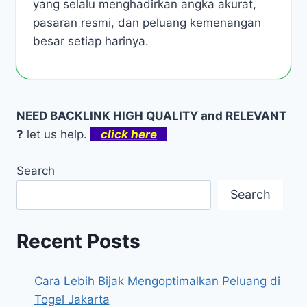
yang selalu menghadirkan angka akurat,
pasaran resmi, dan peluang kemenangan
besar setiap harinya.
NEED BACKLINK HIGH QUALITY and RELEVANT
?
let us help.
click here
Search
Search
Recent Posts
Cara Lebih Bijak Mengoptimalkan Peluang di
Togel Jakarta