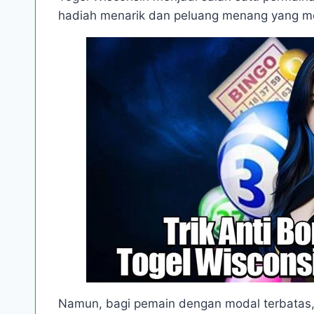
hadiah menarik dan peluang menang yang m
Namun, bagi pemain dengan modal terbatas, b