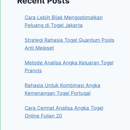
Recent Posts
Cara Lebih Bijak Mengoptimalkan
Peluang di Togel Jakarta
Strategi Rahasia Togel Quantum Pools
Anti Meleset
Metode Analisa Angka Keluaran Togel
Prancis
Rahasia Untuk Kombinasi Angka
Kemenangan Togel Portugal
Cara Cermat Analisa Angka Togel
Online Fujian 20