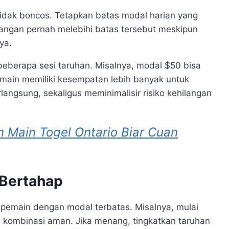
idak boncos. Tetapkan batas modal harian yang
Jangan pernah melebihi batas tersebut meskipun
ya.
eberapa sesi taruhan. Misalnya, modal $50 bisa
emain memiliki kesempatan lebih banyak untuk
angsung, sekaligus meminimalisir risiko kehilangan
 Main Togel Ontario Biar Cuan
 Bertahap
 pemain dengan modal terbatas. Misalnya, mulai
u kombinasi aman. Jika menang, tingkatkan taruhan