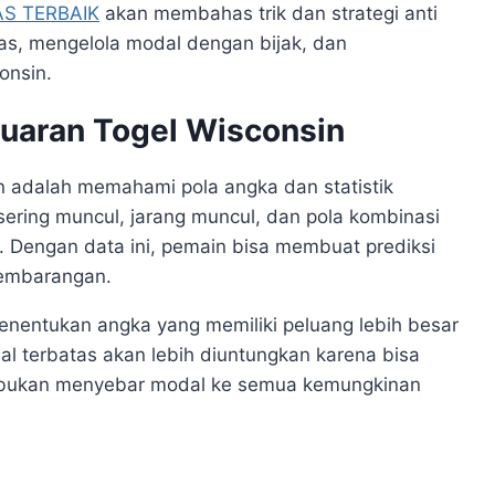
AS TERBAIK
akan membahas trik dan strategi anti
as, mengelola modal dengan bijak, dan
onsin.
eluaran Togel Wisconsin
n adalah memahami pola angka dan statistik
sering muncul, jarang muncul, dan pola kombinasi
r. Dengan data ini, pemain bisa membuat prediksi
sembarangan.
 menentukan angka yang memiliki peluang lebih besar
l terbatas akan lebih diuntungkan karena bisa
 bukan menyebar modal ke semua kemungkinan