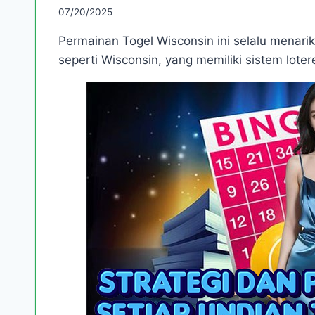
07/20/2025
Permainan Togel Wisconsin ini selalu menarik
seperti Wisconsin, yang memiliki sistem loter