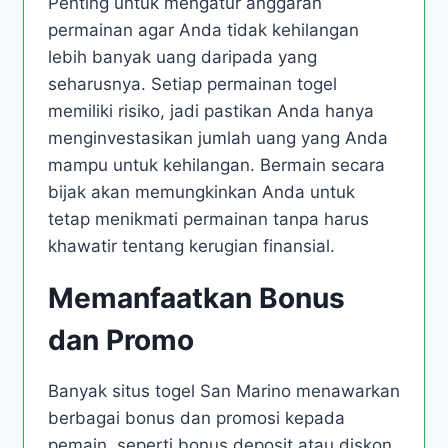
Penting untuk mengatur anggaran
permainan agar Anda tidak kehilangan
lebih banyak uang daripada yang
seharusnya. Setiap permainan togel
memiliki risiko, jadi pastikan Anda hanya
menginvestasikan jumlah uang yang Anda
mampu untuk kehilangan. Bermain secara
bijak akan memungkinkan Anda untuk
tetap menikmati permainan tanpa harus
khawatir tentang kerugian finansial.
Memanfaatkan Bonus
dan Promo
Banyak situs togel San Marino menawarkan
berbagai bonus dan promosi kepada
pemain, seperti bonus deposit atau diskon