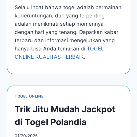
Selalu ingat bahwa togel adalah permainan
keberuntungan, dan yang terpenting
adalah menikmati setiap momennya
dengan hati yang tenang. Dapatkan kabar
terbaru dan informasi mengejutkan yang
hanya bisa Anda temukan di
TOGEL
ONLINE KUALITAS TERBAIK
.
TOGEL ONLINE
Trik Jitu Mudah Jackpot
di Togel Polandia
01/20/2025