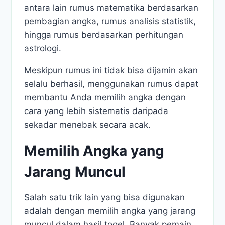
antara lain rumus matematika berdasarkan
pembagian angka, rumus analisis statistik,
hingga rumus berdasarkan perhitungan
astrologi.
Meskipun rumus ini tidak bisa dijamin akan
selalu berhasil, menggunakan rumus dapat
membantu Anda memilih angka dengan
cara yang lebih sistematis daripada
sekadar menebak secara acak.
Memilih Angka yang
Jarang Muncul
Salah satu trik lain yang bisa digunakan
adalah dengan memilih angka yang jarang
muncul dalam hasil togel. Banyak pemain