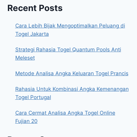
Recent Posts
Cara Lebih Bijak Mengoptimalkan Peluang di
Togel Jakarta
Strategi Rahasia Togel Quantum Pools Anti
Meleset
Metode Analisa Angka Keluaran Togel Prancis
Rahasia Untuk Kombinasi Angka Kemenangan
Togel Portugal
Cara Cermat Analisa Angka Togel Online
Fujian 20