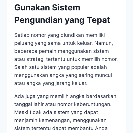
Gunakan Sistem
Pengundian yang Tepat
Setiap nomor yang diundikan memiliki
peluang yang sama untuk keluar. Namun,
beberapa pemain menggunakan sistem
atau strategi tertentu untuk memilih nomor.
Salah satu sistem yang populer adalah
menggunakan angka yang sering muncul
atau angka yang jarang keluar.
Ada juga yang memilih angka berdasarkan
tanggal lahir atau nomor keberuntungan.
Meski tidak ada sistem yang dapat
menjamin kemenangan, menggunakan
sistem tertentu dapat membantu Anda