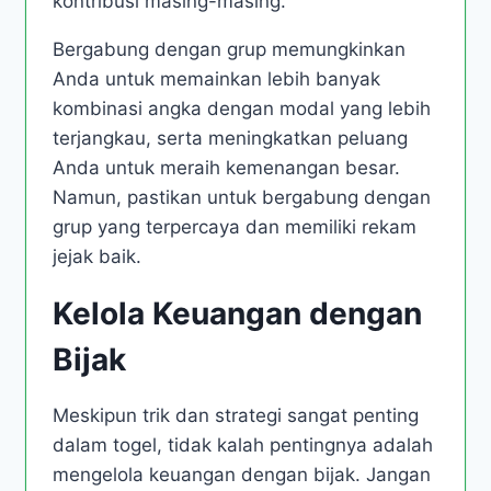
kontribusi masing-masing.
Bergabung dengan grup memungkinkan
Anda untuk memainkan lebih banyak
kombinasi angka dengan modal yang lebih
terjangkau, serta meningkatkan peluang
Anda untuk meraih kemenangan besar.
Namun, pastikan untuk bergabung dengan
grup yang terpercaya dan memiliki rekam
jejak baik.
Kelola Keuangan dengan
Bijak
Meskipun trik dan strategi sangat penting
dalam togel, tidak kalah pentingnya adalah
mengelola keuangan dengan bijak. Jangan