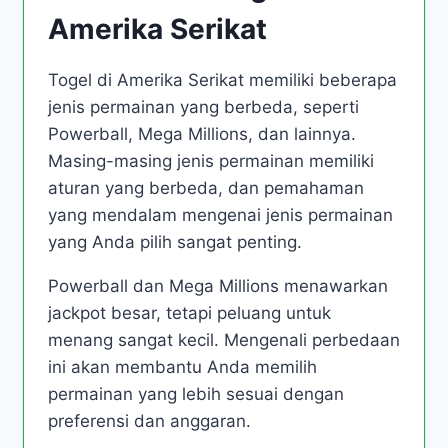
Amerika Serikat
Togel di Amerika Serikat memiliki beberapa
jenis permainan yang berbeda, seperti
Powerball, Mega Millions, dan lainnya.
Masing-masing jenis permainan memiliki
aturan yang berbeda, dan pemahaman
yang mendalam mengenai jenis permainan
yang Anda pilih sangat penting.
Powerball dan Mega Millions menawarkan
jackpot besar, tetapi peluang untuk
menang sangat kecil. Mengenali perbedaan
ini akan membantu Anda memilih
permainan yang lebih sesuai dengan
preferensi dan anggaran.