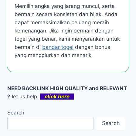
Memilih angka yang jarang muncul, serta
bermain secara konsisten dan bijak, Anda
dapat memaksimalkan peluang meraih
kemenangan. Jika ingin bermain dengan
togel yang benar, kami menyarankan untuk
bermain di
bandar togel
dengan bonus
yang menggiurkan dan menarik.
NEED BACKLINK HIGH QUALITY and RELEVANT
?
let us help.
click here
Search
Search