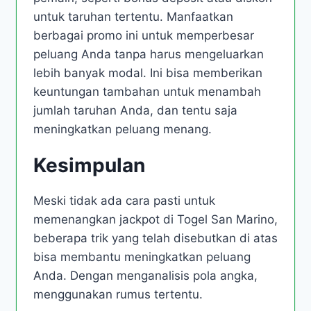
untuk taruhan tertentu. Manfaatkan
berbagai promo ini untuk memperbesar
peluang Anda tanpa harus mengeluarkan
lebih banyak modal. Ini bisa memberikan
keuntungan tambahan untuk menambah
jumlah taruhan Anda, dan tentu saja
meningkatkan peluang menang.
Kesimpulan
Meski tidak ada cara pasti untuk
memenangkan jackpot di Togel San Marino,
beberapa trik yang telah disebutkan di atas
bisa membantu meningkatkan peluang
Anda. Dengan menganalisis pola angka,
menggunakan rumus tertentu.