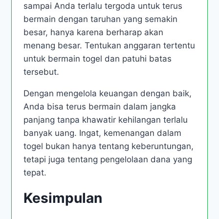
sampai Anda terlalu tergoda untuk terus
bermain dengan taruhan yang semakin
besar, hanya karena berharap akan
menang besar. Tentukan anggaran tertentu
untuk bermain togel dan patuhi batas
tersebut.
Dengan mengelola keuangan dengan baik,
Anda bisa terus bermain dalam jangka
panjang tanpa khawatir kehilangan terlalu
banyak uang. Ingat, kemenangan dalam
togel bukan hanya tentang keberuntungan,
tetapi juga tentang pengelolaan dana yang
tepat.
Kesimpulan