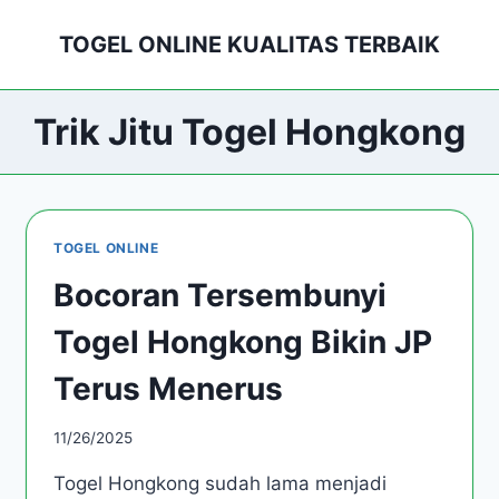
Skip
TOGEL ONLINE KUALITAS TERBAIK
to
content
Trik Jitu Togel Hongkong
TOGEL ONLINE
Bocoran Tersembunyi
Togel Hongkong Bikin JP
Terus Menerus
11/26/2025
Togel Hongkong sudah lama menjadi