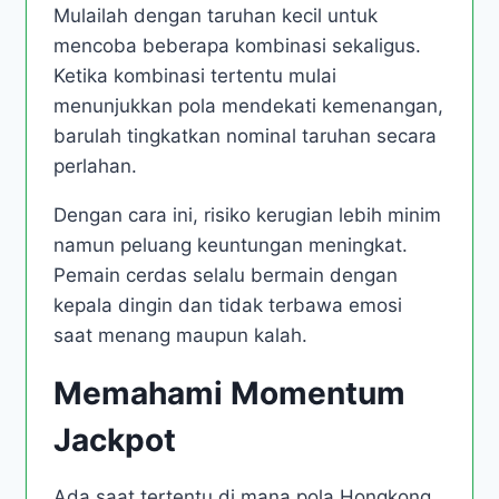
Mulailah dengan taruhan kecil untuk
mencoba beberapa kombinasi sekaligus.
Ketika kombinasi tertentu mulai
menunjukkan pola mendekati kemenangan,
barulah tingkatkan nominal taruhan secara
perlahan.
Dengan cara ini, risiko kerugian lebih minim
namun peluang keuntungan meningkat.
Pemain cerdas selalu bermain dengan
kepala dingin dan tidak terbawa emosi
saat menang maupun kalah.
Memahami Momentum
Jackpot
Ada saat tertentu di mana pola Hongkong