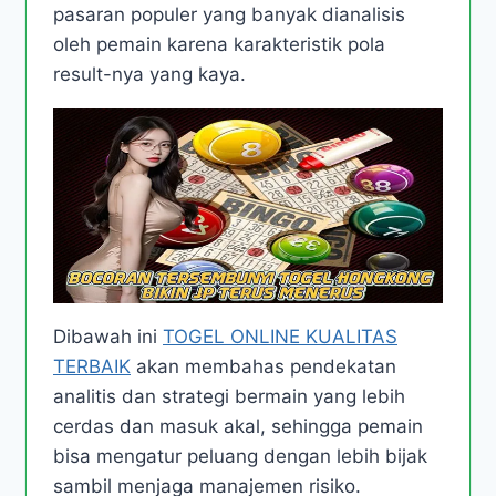
pasaran populer yang banyak dianalisis
oleh pemain karena karakteristik pola
result-nya yang kaya.
Dibawah ini
TOGEL ONLINE KUALITAS
TERBAIK
akan membahas pendekatan
analitis dan strategi bermain yang lebih
cerdas dan masuk akal, sehingga pemain
bisa mengatur peluang dengan lebih bijak
sambil menjaga manajemen risiko.