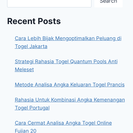
Search
Recent Posts
Cara Lebih Bijak Mengoptimalkan Peluang di
Togel Jakarta
Strategi Rahasia Togel Quantum Pools Anti
Meleset
Metode Analisa Angka Keluaran Togel Prancis
Rahasia Untuk Kombinasi Angka Kemenangan
Togel Portugal
Cara Cermat Analisa Angka Togel Online
Fujian 20