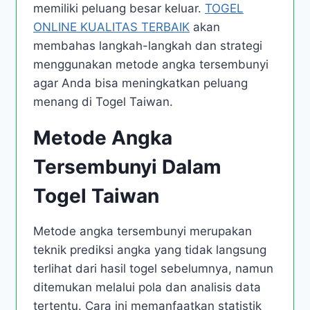
memiliki peluang besar keluar.
TOGEL
ONLINE KUALITAS TERBAIK
akan
membahas langkah-langkah dan strategi
menggunakan metode angka tersembunyi
agar Anda bisa meningkatkan peluang
menang di Togel Taiwan.
Metode Angka
Tersembunyi Dalam
Togel Taiwan
Metode angka tersembunyi merupakan
teknik prediksi angka yang tidak langsung
terlihat dari hasil togel sebelumnya, namun
ditemukan melalui pola dan analisis data
tertentu. Cara ini memanfaatkan statistik