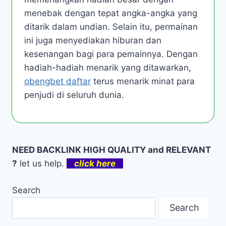
menebak dengan tepat angka-angka yang
ditarik dalam undian. Selain itu, permainan
ini juga menyediakan hiburan dan
kesenangan bagi para pemainnya. Dengan
hadiah-hadiah menarik yang ditawarkan,
obengbet daftar
terus menarik minat para
penjudi di seluruh dunia.
NEED BACKLINK HIGH QUALITY and RELEVANT
?
let us help.
click here
Search
Search