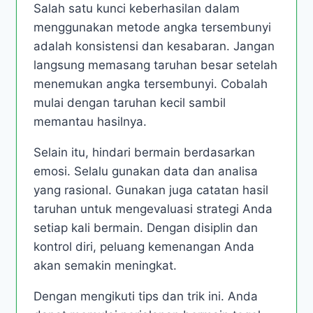
Salah satu kunci keberhasilan dalam
menggunakan metode angka tersembunyi
adalah konsistensi dan kesabaran. Jangan
langsung memasang taruhan besar setelah
menemukan angka tersembunyi. Cobalah
mulai dengan taruhan kecil sambil
memantau hasilnya.
Selain itu, hindari bermain berdasarkan
emosi. Selalu gunakan data dan analisa
yang rasional. Gunakan juga catatan hasil
taruhan untuk mengevaluasi strategi Anda
setiap kali bermain. Dengan disiplin dan
kontrol diri, peluang kemenangan Anda
akan semakin meningkat.
Dengan mengikuti tips dan trik ini. Anda