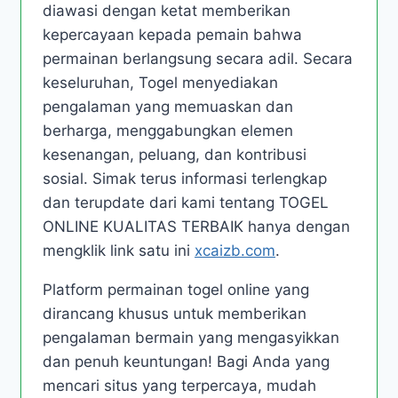
diawasi dengan ketat memberikan
kepercayaan kepada pemain bahwa
permainan berlangsung secara adil. Secara
keseluruhan, Togel menyediakan
pengalaman yang memuaskan dan
berharga, menggabungkan elemen
kesenangan, peluang, dan kontribusi
sosial. Simak terus informasi terlengkap
dan terupdate dari kami tentang TOGEL
ONLINE KUALITAS TERBAIK hanya dengan
mengklik link satu ini
xcaizb.com
.
Platform permainan togel online yang
dirancang khusus untuk memberikan
pengalaman bermain yang mengasyikkan
dan penuh keuntungan! Bagi Anda yang
mencari situs yang terpercaya, mudah