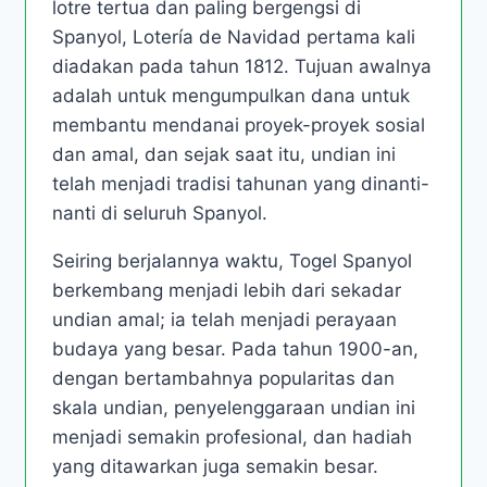
lotre tertua dan paling bergengsi di
Spanyol, Lotería de Navidad pertama kali
diadakan pada tahun 1812. Tujuan awalnya
adalah untuk mengumpulkan dana untuk
membantu mendanai proyek-proyek sosial
dan amal, dan sejak saat itu, undian ini
telah menjadi tradisi tahunan yang dinanti-
nanti di seluruh Spanyol.
Seiring berjalannya waktu, Togel Spanyol
berkembang menjadi lebih dari sekadar
undian amal; ia telah menjadi perayaan
budaya yang besar. Pada tahun 1900-an,
dengan bertambahnya popularitas dan
skala undian, penyelenggaraan undian ini
menjadi semakin profesional, dan hadiah
yang ditawarkan juga semakin besar.