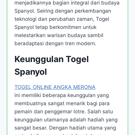
menjadikannya bagian integral dari budaya
Spanyol. Seiring dengan perkembangan
teknologi dan perubahan zaman, Togel
Spanyol tetap berkomitmen untuk
melestarikan warisan budaya sambil
beradaptasi dengan tren modern.
Keunggulan Togel
Spanyol
TOGEL ONLINE ANGKA MERONA
ini memiliki beberapa keunggulan yang
membuatnya sangat menarik bagi para
pemain dan penggemar lotre. Salah satu
keunggulan utamanya adalah hadiah yang
sangat besar. Dengan hadiah utama yang