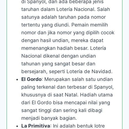
di Spanyol, dan ada beberapa jenis
taruhan dalam Lotería Nacional. Salah
satunya adalah taruhan pada nomor
tertentu yang diundi. Pemain memilih
nomor dan jika nomor yang dipilih cocok
dengan hasil undian, mereka dapat
memenangkan hadiah besar. Lotería
Nacional dikenal dengan undian
tahunan yang sangat besar dan
bersejarah, seperti Lotería de Navidad.
El Gordo
: Merupakan salah satu undian
paling terkenal dan terbesar di Spanyol,
khususnya di saat Natal. Hadiah utama
dari El Gordo bisa mencapai nilai yang
sangat tinggi dan sering kali dibagi
menjadi banyak bagian.
La Primitiva
: Ini adalah bentuk lotre