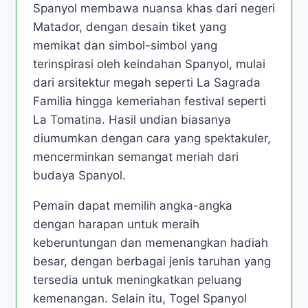
Spanyol membawa nuansa khas dari negeri
Matador, dengan desain tiket yang
memikat dan simbol-simbol yang
terinspirasi oleh keindahan Spanyol, mulai
dari arsitektur megah seperti La Sagrada
Familia hingga kemeriahan festival seperti
La Tomatina. Hasil undian biasanya
diumumkan dengan cara yang spektakuler,
mencerminkan semangat meriah dari
budaya Spanyol.
Pemain dapat memilih angka-angka
dengan harapan untuk meraih
keberuntungan dan memenangkan hadiah
besar, dengan berbagai jenis taruhan yang
tersedia untuk meningkatkan peluang
kemenangan. Selain itu, Togel Spanyol