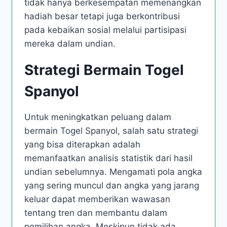
tidak hanya berkesempatan memenangkan
hadiah besar tetapi juga berkontribusi
pada kebaikan sosial melalui partisipasi
mereka dalam undian.
Strategi Bermain Togel
Spanyol
Untuk meningkatkan peluang dalam
bermain Togel Spanyol, salah satu strategi
yang bisa diterapkan adalah
memanfaatkan analisis statistik dari hasil
undian sebelumnya. Mengamati pola angka
yang sering muncul dan angka yang jarang
keluar dapat memberikan wawasan
tentang tren dan membantu dalam
pemilihan angka. Meskipun tidak ada