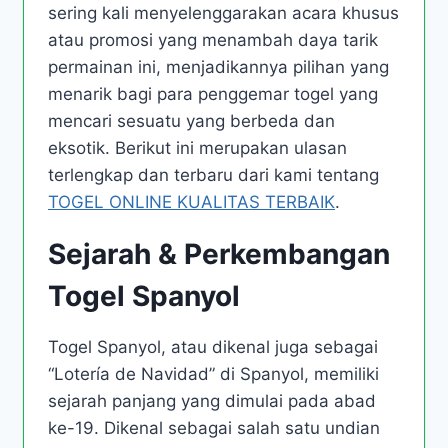
sering kali menyelenggarakan acara khusus
atau promosi yang menambah daya tarik
permainan ini, menjadikannya pilihan yang
menarik bagi para penggemar togel yang
mencari sesuatu yang berbeda dan
eksotik. Berikut ini merupakan ulasan
terlengkap dan terbaru dari kami tentang
TOGEL ONLINE KUALITAS TERBAIK
.
Sejarah & Perkembangan
Togel Spanyol
Togel Spanyol, atau dikenal juga sebagai
“Lotería de Navidad” di Spanyol, memiliki
sejarah panjang yang dimulai pada abad
ke-19. Dikenal sebagai salah satu undian