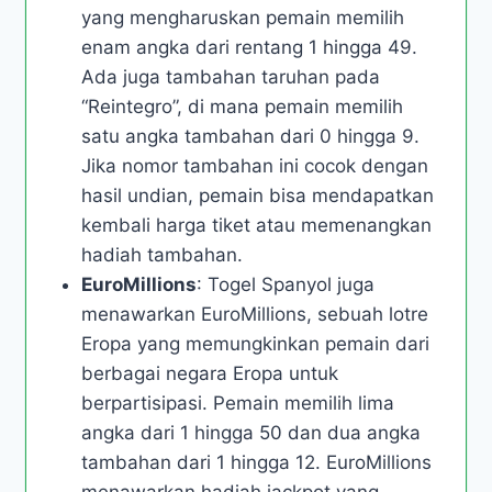
yang mengharuskan pemain memilih
enam angka dari rentang 1 hingga 49.
Ada juga tambahan taruhan pada
“Reintegro”, di mana pemain memilih
satu angka tambahan dari 0 hingga 9.
Jika nomor tambahan ini cocok dengan
hasil undian, pemain bisa mendapatkan
kembali harga tiket atau memenangkan
hadiah tambahan.
EuroMillions
: Togel Spanyol juga
menawarkan EuroMillions, sebuah lotre
Eropa yang memungkinkan pemain dari
berbagai negara Eropa untuk
berpartisipasi. Pemain memilih lima
angka dari 1 hingga 50 dan dua angka
tambahan dari 1 hingga 12. EuroMillions