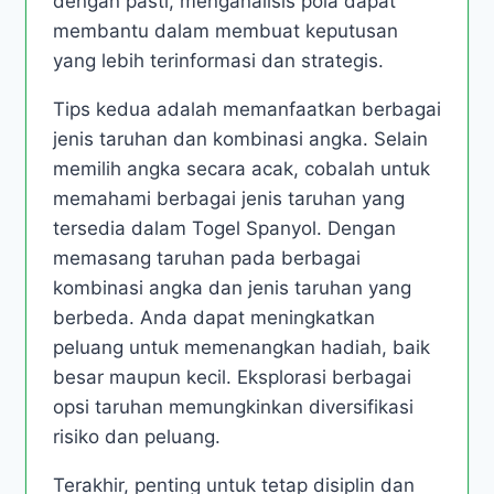
dengan pasti, menganalisis pola dapat
membantu dalam membuat keputusan
yang lebih terinformasi dan strategis.
Tips kedua adalah memanfaatkan berbagai
jenis taruhan dan kombinasi angka. Selain
memilih angka secara acak, cobalah untuk
memahami berbagai jenis taruhan yang
tersedia dalam Togel Spanyol. Dengan
memasang taruhan pada berbagai
kombinasi angka dan jenis taruhan yang
berbeda. Anda dapat meningkatkan
peluang untuk memenangkan hadiah, baik
besar maupun kecil. Eksplorasi berbagai
opsi taruhan memungkinkan diversifikasi
risiko dan peluang.
Terakhir, penting untuk tetap disiplin dan