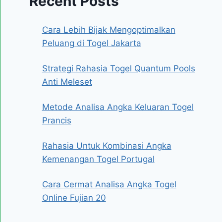
Recent Posts
Cara Lebih Bijak Mengoptimalkan
Peluang di Togel Jakarta
Strategi Rahasia Togel Quantum Pools
Anti Meleset
Metode Analisa Angka Keluaran Togel
Prancis
Rahasia Untuk Kombinasi Angka
Kemenangan Togel Portugal
Cara Cermat Analisa Angka Togel
Online Fujian 20