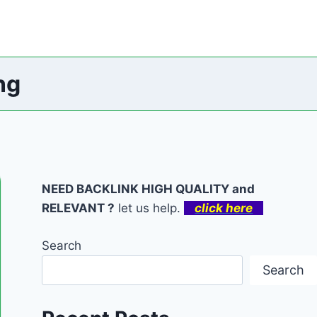
ng
NEED BACKLINK HIGH QUALITY and
RELEVANT ?
let us help.
click here
Search
Search