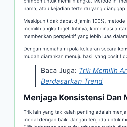
primbon untuk memilih angka. Metode ini mel
nama, atau kejadian tertentu yang diangg
Meskipun tidak dapat dijamin 100%, metode 
memilih angka togel. Intinya, kombinasi antar
memberikan perspektif yang lebih luas dala
Dengan memahami pola keluaran secara konsi
mudah diarahkan menuju hasil yang positif 
Baca Juga:
Trik Memilih A
Berdasarkan Trend
Menjaga Konsistensi Dan 
Trik lain yang tak kalah penting adalah men
modal dengan baik. Jangan tergoda untuk me