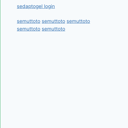
sedaptogel login
semuttoto
semuttoto
semuttoto
semuttoto
semuttoto