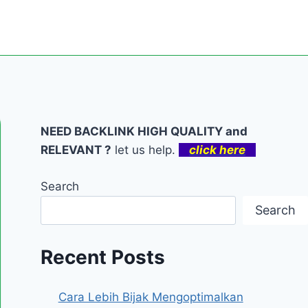
NEED BACKLINK HIGH QUALITY and
RELEVANT ?
let us help.
click here
Search
Search
Recent Posts
Cara Lebih Bijak Mengoptimalkan