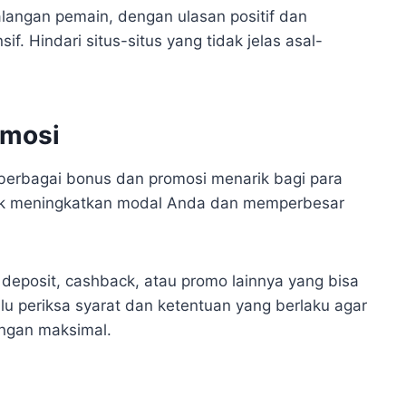
 kalangan pemain, dengan ulasan positif dan
. Hindari situs-situs yang tidak jelas asal-
omosi
berbagai bonus dan promosi menarik bagi para
uk meningkatkan modal Anda dan memperbesar
deposit, cashback, atau promo lainnya yang bisa
u periksa syarat dan ketentuan yang berlaku agar
ngan maksimal.