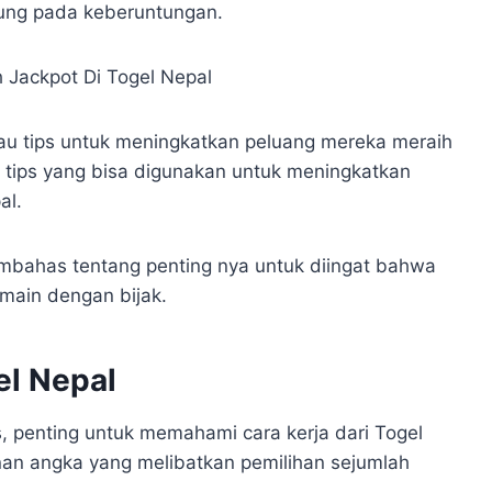
ung pada keberuntungan.
tau tips untuk meningkatkan peluang mereka meraih
a tips yang bisa digunakan untuk meningkatkan
al.
bahas tentang penting nya untuk diingat bahwa
ermain dengan bijak.
l Nepal
 penting untuk memahami cara kerja dari Togel
inan angka yang melibatkan pemilihan sejumlah