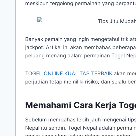
t
e
s
e
p
e
meskipun tergolong permainan yang bergant
s
b
e
g
e
A
o
n
r
p
o
g
a
p
k
e
m
r
Banyak pemain yang ingin mengetahui trik a
jackpot. Artikel ini akan membahas beberap
peluang menang dalam permainan Togel Nep
TOGEL ONLINE KUALITAS TERBAIK
akan mem
perjudian tetap memiliki risiko, dan selalu b
Memahami Cara Kerja Toge
Sebelum membahas lebih jauh mengenai tips,
Nepal itu sendiri. Togel Nepal adalah perma