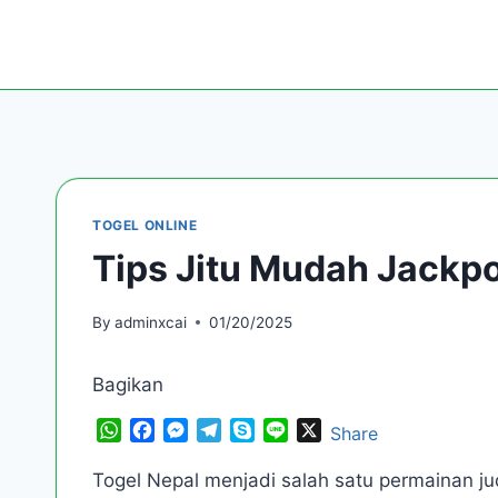
Skip
to
content
TOGEL ONLINE
Tips Jitu Mudah Jackpo
By
adminxcai
01/20/2025
Bagikan
W
F
M
T
S
L
X
Share
h
a
e
e
k
i
a
c
s
l
y
n
Togel Nepal menjadi salah satu permainan ju