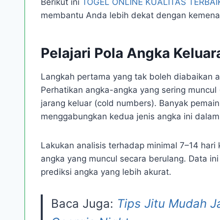
Berikut ini
TOGEL ONLINE KUALITAS TERBAI
membantu Anda lebih dekat dengan kemenan
Pelajari Pola Angka Keluar
Langkah pertama yang tak boleh diabaikan ad
Perhatikan angka-angka yang sering muncul 
jarang keluar (cold numbers). Banyak pema
menggabungkan kedua jenis angka ini dalam 
Lakukan analisis terhadap minimal 7–14 har
angka yang muncul secara berulang. Data i
prediksi angka yang lebih akurat.
Baca Juga:
Tips Jitu Mudah J