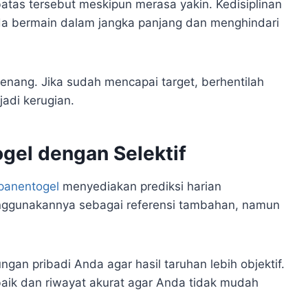
batas tersebut meskipun merasa yakin. Kedisiplinan
 bermain dalam jangka panjang dan menghindari
enang. Jika sudah mencapai target, berhentilah
adi kerugian.
ogel dengan Selektif
panentogel
menyediakan prediksi harian
menggunakannya sebagai referensi tambahan, namun
gan pribadi Anda agar hasil taruhan lebih objektif.
 baik dan riwayat akurat agar Anda tidak mudah