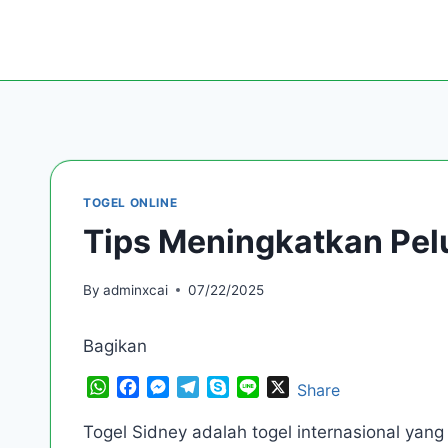
Skip
to
content
TOGEL ONLINE
Tips Meningkatkan Pel
By
adminxcai
07/22/2025
Bagikan
W
F
M
T
S
L
X
Share
h
a
e
e
k
i
a
c
s
l
y
n
Togel Sidney adalah togel internasional yang