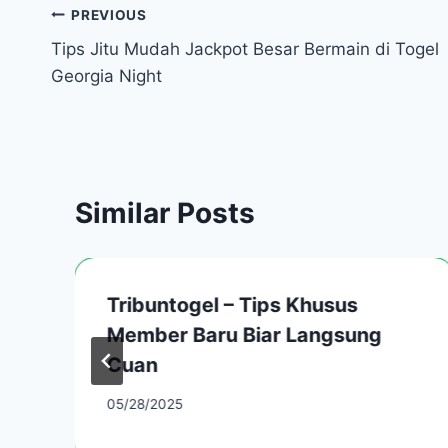
Post
PREVIOUS
Tips Jitu Mudah Jackpot Besar Bermain di Togel
navigation
Georgia Night
Similar Posts
Tribuntogel – Tips Khusus
Member Baru Biar Langsung
Cuan
05/28/2025