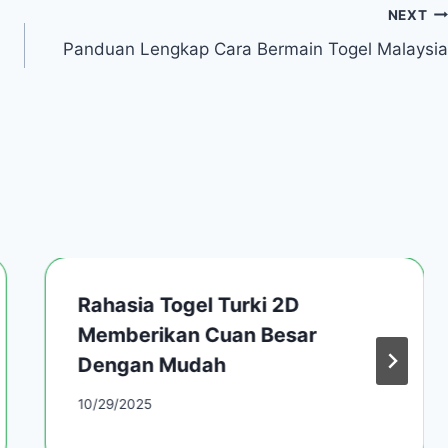
NEXT
Panduan Lengkap Cara Bermain Togel Malaysia
Rahasia Togel Turki 2D
Memberikan Cuan Besar
Dengan Mudah
10/29/2025