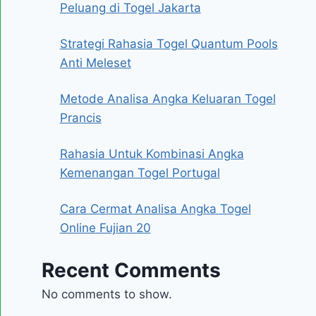
Peluang di Togel Jakarta
Strategi Rahasia Togel Quantum Pools
Anti Meleset
Metode Analisa Angka Keluaran Togel
Prancis
Rahasia Untuk Kombinasi Angka
Kemenangan Togel Portugal
Cara Cermat Analisa Angka Togel
Online Fujian 20
Recent Comments
No comments to show.