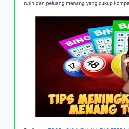
t
e
s
e
p
e
rutin dan peluang menang yang cukup kompeti
s
b
e
g
e
A
o
n
r
p
o
g
a
p
k
e
m
r