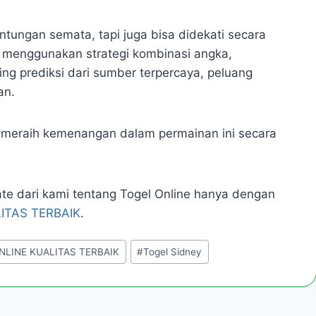
tungan semata, tapi juga bisa didekati secara
, menggunakan strategi kombinasi angka,
ng prediksi dari sumber terpercaya, peluang
an.
sa meraih kemenangan dalam permainan ini secara
ate dari kami tentang Togel Online hanya dengan
ITAS TERBAIK
.
NLINE KUALITAS TERBAIK
#
Togel Sidney