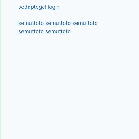
sedaptogel login
semuttoto
semuttoto
semuttoto
semuttoto
semuttoto