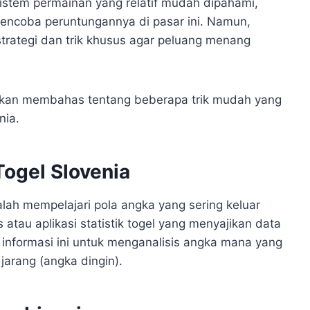
stem permainan yang relatif mudah dipahami,
encoba peruntungannya di pasar ini. Namun,
strategi dan trik khusus agar peluang menang
kan membahas tentang beberapa trik mudah yang
nia.
Togel Slovenia
lah mempelajari pola angka yang sering keluar
 atau aplikasi statistik togel yang menyajikan data
 informasi ini untuk menganalisis angka mana yang
arang (angka dingin).