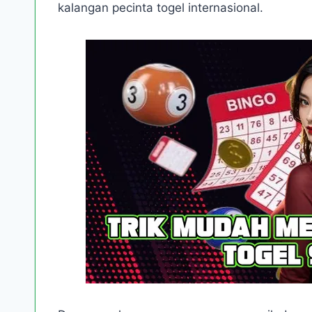
t
e
s
e
p
e
kalangan pecinta togel internasional.
s
b
e
g
e
A
o
n
r
p
o
g
a
p
k
e
m
r