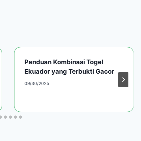
Panduan Kombinasi Togel
Ekuador yang Terbukti Gacor
09/30/2025