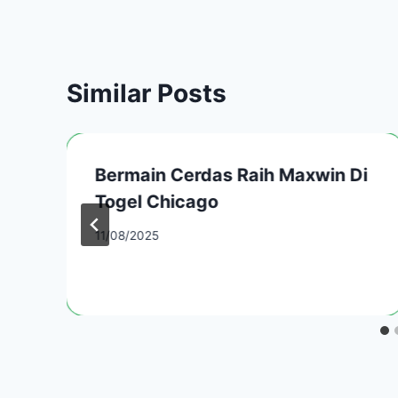
Similar Posts
Bermain Cerdas Raih Maxwin Di
Togel Chicago
11/08/2025