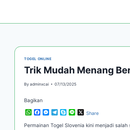
Skip
to
content
TOGEL ONLINE
Trik Mudah Menang Ber
By
adminxcai
07/13/2025
Bagikan
W
F
M
T
S
L
X
Share
h
a
e
e
k
i
a
c
s
l
y
n
Permainan Togel Slovenia kini menjadi salah