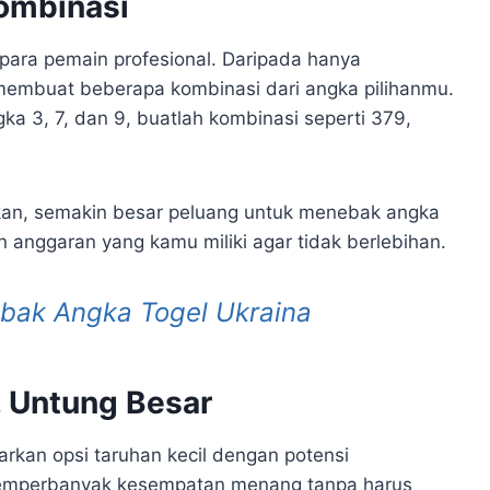
ombinasi
t para pemain profesional. Daripada hanya
embuat beberapa kombinasi dari angka pilihanmu.
ka 3, 7, dan 9, buatlah kombinasi seperti 379,
an, semakin besar peluang untuk menebak angka
anggaran yang kamu miliki agar tidak berlebihan.
ebak Angka Togel Ukraina
, Untung Besar
rkan opsi taruhan kecil dengan potensi
 memperbanyak kesempatan menang tanpa harus