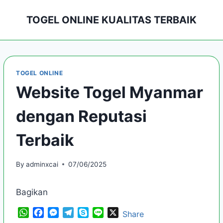
Skip
TOGEL ONLINE KUALITAS TERBAIK
to
content
TOGEL ONLINE
Website Togel Myanmar
dengan Reputasi
Terbaik
By
adminxcai
07/06/2025
Bagikan
W
F
M
T
S
L
X
Share