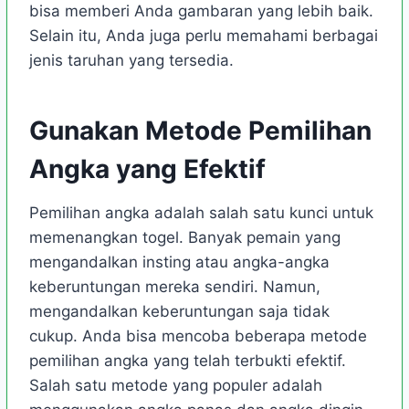
bisa memberi Anda gambaran yang lebih baik.
Selain itu, Anda juga perlu memahami berbagai
jenis taruhan yang tersedia.
Gunakan Metode Pemilihan
Angka yang Efektif
Pemilihan angka adalah salah satu kunci untuk
memenangkan togel. Banyak pemain yang
mengandalkan insting atau angka-angka
keberuntungan mereka sendiri. Namun,
mengandalkan keberuntungan saja tidak
cukup. Anda bisa mencoba beberapa metode
pemilihan angka yang telah terbukti efektif.
Salah satu metode yang populer adalah