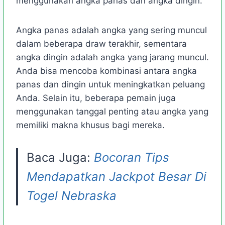
menggunakan angka panas dan angka dingin.
Angka panas adalah angka yang sering muncul
dalam beberapa draw terakhir, sementara
angka dingin adalah angka yang jarang muncul.
Anda bisa mencoba kombinasi antara angka
panas dan dingin untuk meningkatkan peluang
Anda. Selain itu, beberapa pemain juga
menggunakan tanggal penting atau angka yang
memiliki makna khusus bagi mereka.
Baca Juga:
Bocoran Tips
Mendapatkan Jackpot Besar Di
Togel Nebraska