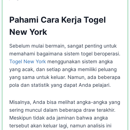
Pahami Cara Kerja Togel
New York
Sebelum mulai bermain, sangat penting untuk
memahami bagaimana sistem togel beroperasi.
Togel New York
menggunakan sistem angka
yang acak, dan setiap angka memiliki peluang
yang sama untuk keluar. Namun, ada beberapa
pola dan statistik yang dapat Anda pelajari.
Misalnya, Anda bisa melihat angka-angka yang
sering muncul dalam beberapa draw terakhir.
Meskipun tidak ada jaminan bahwa angka
tersebut akan keluar lagi, namun analisis ini