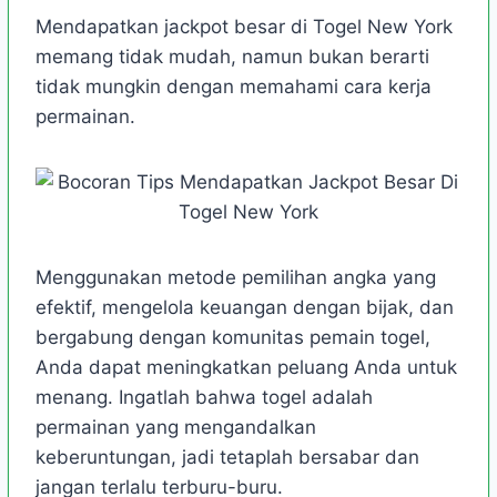
h
a
e
e
k
i
a
c
s
l
y
n
Mendapatkan jackpot besar di Togel New York
t
e
s
e
p
e
memang tidak mudah, namun bukan berarti
s
b
e
g
e
tidak mungkin dengan memahami cara kerja
A
o
n
r
permainan.
p
o
g
a
p
k
e
m
r
Menggunakan metode pemilihan angka yang
efektif, mengelola keuangan dengan bijak, dan
bergabung dengan komunitas pemain togel,
Anda dapat meningkatkan peluang Anda untuk
menang. Ingatlah bahwa togel adalah
permainan yang mengandalkan
keberuntungan, jadi tetaplah bersabar dan
jangan terlalu terburu-buru.