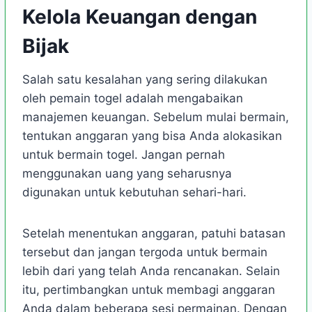
Kelola Keuangan dengan
Bijak
Salah satu kesalahan yang sering dilakukan
oleh pemain togel adalah mengabaikan
manajemen keuangan. Sebelum mulai bermain,
tentukan anggaran yang bisa Anda alokasikan
untuk bermain togel. Jangan pernah
menggunakan uang yang seharusnya
digunakan untuk kebutuhan sehari-hari.
Setelah menentukan anggaran, patuhi batasan
tersebut dan jangan tergoda untuk bermain
lebih dari yang telah Anda rencanakan. Selain
itu, pertimbangkan untuk membagi anggaran
Anda dalam beberapa sesi permainan. Dengan