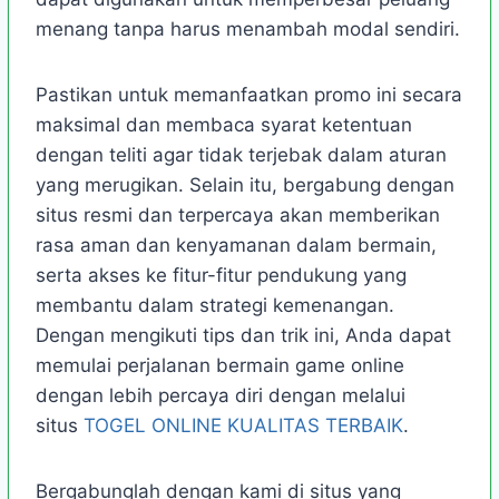
menang tanpa harus menambah modal sendiri.
Pastikan untuk memanfaatkan promo ini secara
maksimal dan membaca syarat ketentuan
dengan teliti agar tidak terjebak dalam aturan
yang merugikan. Selain itu, bergabung dengan
situs resmi dan terpercaya akan memberikan
rasa aman dan kenyamanan dalam bermain,
serta akses ke fitur-fitur pendukung yang
membantu dalam strategi kemenangan.
Dengan mengikuti tips dan trik ini, Anda dapat
memulai perjalanan bermain game online
dengan lebih percaya diri dengan melalui
situs
TOGEL ONLINE KUALITAS TERBAIK
.
Bergabunglah dengan kami di situs yang