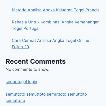
Metode Analisa Angka Keluaran Togel Prancis
Rahasia Untuk Kombinasi Angka Kemenangan
Togel Portugal
Cara Cermat Analisa Angka Togel Online
Fujian 20
Recent Comments
No comments to show.
sedaptogel login
semuttoto
semuttoto
semuttoto
semuttoto
semuttoto