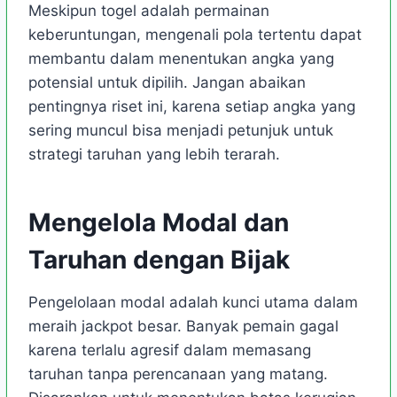
Meskipun togel adalah permainan
keberuntungan, mengenali pola tertentu dapat
membantu dalam menentukan angka yang
potensial untuk dipilih. Jangan abaikan
pentingnya riset ini, karena setiap angka yang
sering muncul bisa menjadi petunjuk untuk
strategi taruhan yang lebih terarah.
Mengelola Modal dan
Taruhan dengan Bijak
Pengelolaan modal adalah kunci utama dalam
meraih jackpot besar. Banyak pemain gagal
karena terlalu agresif dalam memasang
taruhan tanpa perencanaan yang matang.