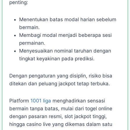
penting:
Menentukan batas modal harian sebelum
bermain.
Membagi modal menjadi beberapa sesi
permainan.
Menyesuaikan nominal taruhan dengan
tingkat keyakinan pada prediksi.
Dengan pengaturan yang disiplin, risiko bisa
ditekan dan peluang jackpot tetap terbuka.
Platform
1001 liga
menghadirkan sensasi
bermain tanpa batas, mulai dari togel online
dengan pasaran resmi, slot jackpot tinggi,
hingga casino live yang dikemas dalam satu