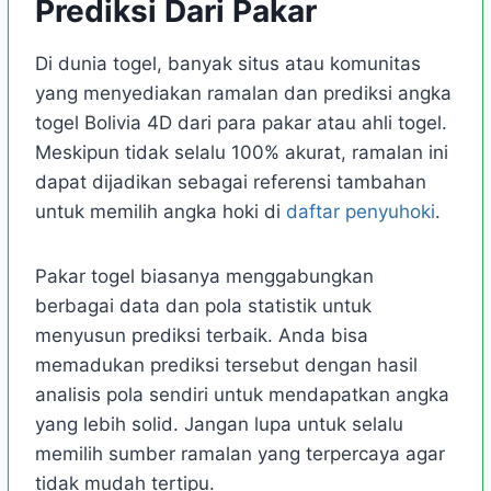
Prediksi Dari Pakar
Di dunia togel, banyak situs atau komunitas
yang menyediakan ramalan dan prediksi angka
togel Bolivia 4D dari para pakar atau ahli togel.
Meskipun tidak selalu 100% akurat, ramalan ini
dapat dijadikan sebagai referensi tambahan
untuk memilih angka hoki di
daftar penyuhoki
.
Pakar togel biasanya menggabungkan
berbagai data dan pola statistik untuk
menyusun prediksi terbaik. Anda bisa
memadukan prediksi tersebut dengan hasil
analisis pola sendiri untuk mendapatkan angka
yang lebih solid. Jangan lupa untuk selalu
memilih sumber ramalan yang terpercaya agar
tidak mudah tertipu.