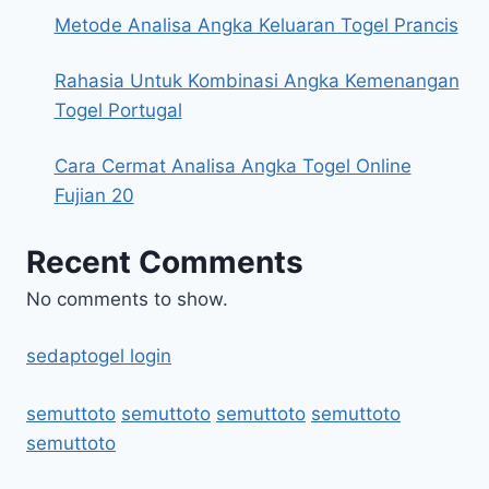
Metode Analisa Angka Keluaran Togel Prancis
Rahasia Untuk Kombinasi Angka Kemenangan
Togel Portugal
Cara Cermat Analisa Angka Togel Online
Fujian 20
Recent Comments
No comments to show.
sedaptogel login
semuttoto
semuttoto
semuttoto
semuttoto
semuttoto