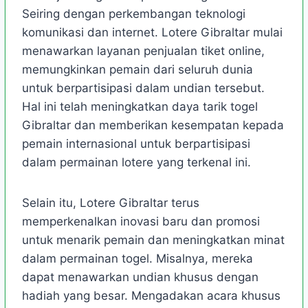
Seiring dengan perkembangan teknologi
komunikasi dan internet. Lotere Gibraltar mulai
menawarkan layanan penjualan tiket online,
memungkinkan pemain dari seluruh dunia
untuk berpartisipasi dalam undian tersebut.
Hal ini telah meningkatkan daya tarik togel
Gibraltar dan memberikan kesempatan kepada
pemain internasional untuk berpartisipasi
dalam permainan lotere yang terkenal ini.
Selain itu, Lotere Gibraltar terus
memperkenalkan inovasi baru dan promosi
untuk menarik pemain dan meningkatkan minat
dalam permainan togel. Misalnya, mereka
dapat menawarkan undian khusus dengan
hadiah yang besar. Mengadakan acara khusus