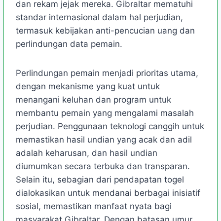
dan rekam jejak mereka. Gibraltar mematuhi
standar internasional dalam hal perjudian,
termasuk kebijakan anti-pencucian uang dan
perlindungan data pemain.
Perlindungan pemain menjadi prioritas utama,
dengan mekanisme yang kuat untuk
menangani keluhan dan program untuk
membantu pemain yang mengalami masalah
perjudian. Penggunaan teknologi canggih untuk
memastikan hasil undian yang acak dan adil
adalah keharusan, dan hasil undian
diumumkan secara terbuka dan transparan.
Selain itu, sebagian dari pendapatan togel
dialokasikan untuk mendanai berbagai inisiatif
sosial, memastikan manfaat nyata bagi
masyarakat Gibraltar. Dengan batasan umur