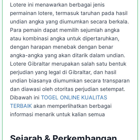
Lotere ini menawarkan berbagai jenis
permainan lotere, termasuk taruhan pada hasil
undian angka yang diumumkan secara berkala.
Para pemain dapat memilih sejumlah angka
atau kombinasi angka untuk dipertaruhkan,
dengan harapan menebak dengan benar
angka-angka yang akan ditarik dalam undian.
Lotere Gibraltar merupakan salah satu bentuk
perjudian yang legal di Gibraltar, dan hasil
undian biasanya diumumkan secara transparan
dan diawasi oleh otoritas perjudian setempat.
Dibawah ini
TOGEL ONLINE KUALITAS
TERBAIK
akan memperlihatkan berbagai
informasi menarik untuk kalian semua
Sejarah & Perkembangan