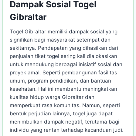
Dampak Sosial Togel
Gibraltar
Togel Gibraltar memiliki dampak sosial yang
signifikan bagi masyarakat setempat dan
sekitarnya. Pendapatan yang dihasilkan dari
penjualan tiket togel sering kali dialokasikan
untuk mendukung berbagai inisiatif sosial dan
proyek amal. Seperti pembangunan fasilitas
umum, program pendidikan, dan bantuan
kesehatan. Hal ini membantu meningkatkan
kualitas hidup warga Gibraltar dan
memperkuat rasa komunitas. Namun, seperti
bentuk perjudian lainnya, togel juga dapat
menimbulkan dampak negatif, terutama bagi
individu yang rentan terhadap kecanduan judi.