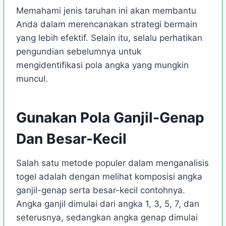
Memahami jenis taruhan ini akan membantu
Anda dalam merencanakan strategi bermain
yang lebih efektif. Selain itu, selalu perhatikan
pengundian sebelumnya untuk
mengidentifikasi pola angka yang mungkin
muncul.
Gunakan Pola Ganjil-Genap
Dan Besar-Kecil
Salah satu metode populer dalam menganalisis
togel adalah dengan melihat komposisi angka
ganjil-genap serta besar-kecil contohnya.
Angka ganjil dimulai dari angka 1, 3, 5, 7, dan
seterusnya, sedangkan angka genap dimulai