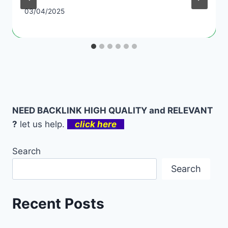
03/04/2025
NEED BACKLINK HIGH QUALITY and RELEVANT
?
let us help.
click here
Search
Search
Recent Posts