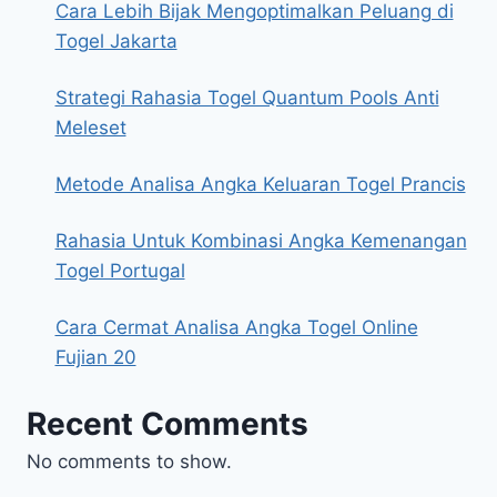
Cara Lebih Bijak Mengoptimalkan Peluang di
Togel Jakarta
Strategi Rahasia Togel Quantum Pools Anti
Meleset
Metode Analisa Angka Keluaran Togel Prancis
Rahasia Untuk Kombinasi Angka Kemenangan
Togel Portugal
Cara Cermat Analisa Angka Togel Online
Fujian 20
Recent Comments
No comments to show.