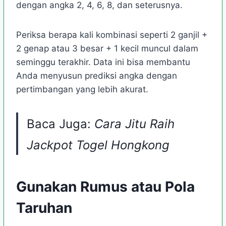
dengan angka 2, 4, 6, 8, dan seterusnya.
Periksa berapa kali kombinasi seperti 2 ganjil +
2 genap atau 3 besar + 1 kecil muncul dalam
seminggu terakhir. Data ini bisa membantu
Anda menyusun prediksi angka dengan
pertimbangan yang lebih akurat.
Baca Juga:
Cara Jitu Raih
Jackpot Togel Hongkong
Gunakan Rumus atau Pola
Taruhan