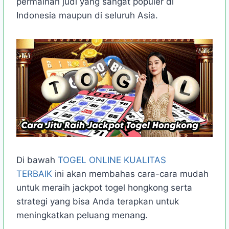
permainan judi yang sangat populer di
s
b
e
g
e
Indonesia maupun di seluruh Asia.
A
o
n
r
p
o
g
a
p
k
e
m
r
Di bawah
TOGEL ONLINE KUALITAS
TERBAIK
ini akan membahas cara-cara mudah
untuk meraih jackpot togel hongkong serta
strategi yang bisa Anda terapkan untuk
meningkatkan peluang menang.