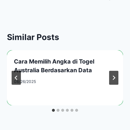
Similar Posts
Cara Memilih Angka di Togel
Australia Berdasarkan Data
08/26/2025