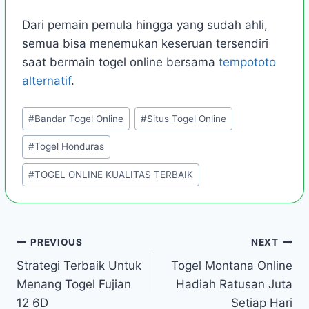
Dari pemain pemula hingga yang sudah ahli,
semua bisa menemukan keseruan tersendiri
saat bermain togel online bersama
tempototo
alternatif
.
Post
#
Bandar Togel Online
#
Situs Togel Online
Tags:
#
Togel Honduras
#
TOGEL ONLINE KUALITAS TERBAIK
Post
PREVIOUS
NEXT
Strategi Terbaik Untuk
Togel Montana Online
navigation
Menang Togel Fujian
Hadiah Ratusan Juta
12 6D
Setiap Hari