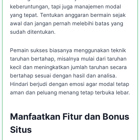
keberuntungan, tapi juga manajemen modal
yang tepat. Tentukan anggaran bermain sejak
awal dan jangan pernah melebihi batas yang
sudah ditentukan.
Pemain sukses biasanya menggunakan teknik
taruhan bertahap, misalnya mulai dari taruhan
kecil dan meningkatkan jumlah taruhan secara
bertahap sesuai dengan hasil dan analisa.
Hindari berjudi dengan emosi agar modal tetap
aman dan peluang menang tetap terbuka lebar.
Manfaatkan Fitur dan Bonus
Situs