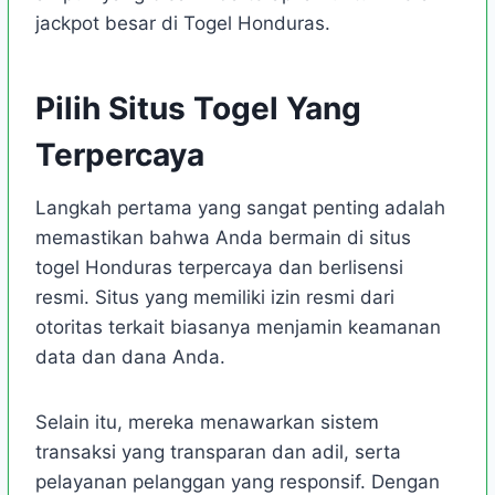
jackpot besar di Togel Honduras.
Pilih Situs Togel Yang
Terpercaya
Langkah pertama yang sangat penting adalah
memastikan bahwa Anda bermain di situs
togel Honduras terpercaya dan berlisensi
resmi. Situs yang memiliki izin resmi dari
otoritas terkait biasanya menjamin keamanan
data dan dana Anda.
Selain itu, mereka menawarkan sistem
transaksi yang transparan dan adil, serta
pelayanan pelanggan yang responsif. Dengan