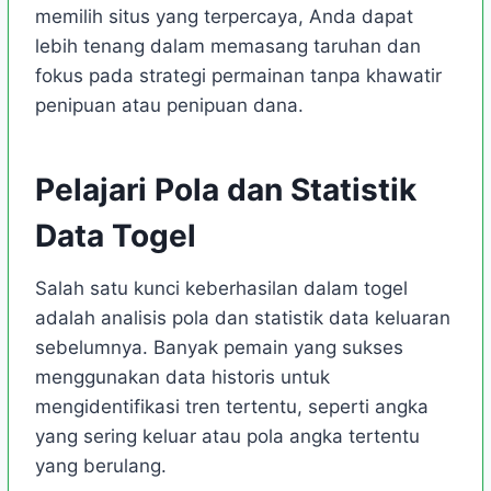
memilih situs yang terpercaya, Anda dapat
lebih tenang dalam memasang taruhan dan
fokus pada strategi permainan tanpa khawatir
penipuan atau penipuan dana.
Pelajari Pola dan Statistik
Data Togel
Salah satu kunci keberhasilan dalam togel
adalah analisis pola dan statistik data keluaran
sebelumnya. Banyak pemain yang sukses
menggunakan data historis untuk
mengidentifikasi tren tertentu, seperti angka
yang sering keluar atau pola angka tertentu
yang berulang.