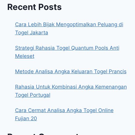
Recent Posts
Cara Lebih Bijak Mengoptimalkan Peluang di
Togel Jakarta
Strategi Rahasia Togel Quantum Pools Anti
Meleset
Metode Analisa Angka Keluaran Togel Prancis
Rahasia Untuk Kombinasi Angka Kemenangan
Togel Portugal
Cara Cermat Analisa Angka Togel Online
Fujian 20