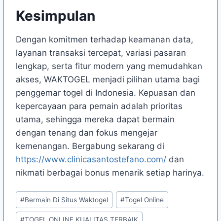
Kesimpulan
Dengan komitmen terhadap keamanan data,
layanan transaksi tercepat, variasi pasaran
lengkap, serta fitur modern yang memudahkan
akses, WAKTOGEL menjadi pilihan utama bagi
penggemar togel di Indonesia. Kepuasan dan
kepercayaan para pemain adalah prioritas
utama, sehingga mereka dapat bermain
dengan tenang dan fokus mengejar
kemenangan. Bergabung sekarang di
https://www.clinicasantostefano.com/
dan
nikmati berbagai bonus menarik setiap harinya.
Post
#
Bermain Di Situs Waktogel
#
Togel Online
Tags:
#
TOGEL ONLINE KUALITAS TERBAIK