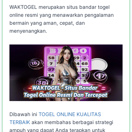
h
a
e
e
k
i
a
c
s
l
y
n
WAKTOGEL merupakan situs bandar togel
t
e
s
e
p
e
online resmi yang menawarkan pengalaman
s
b
e
g
e
bermain yang aman, cepat, dan
A
o
n
r
menyenangkan.
p
o
g
a
p
k
e
m
r
Dibawah ini
TOGEL ONLINE KUALITAS
TERBAIK
akan membahas berbagai strategi
ampuh yang dapat Anda terapkan untuk