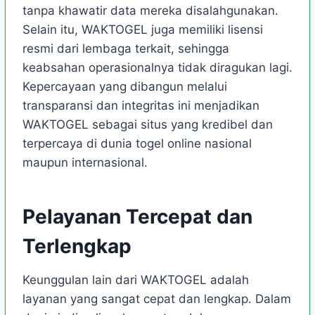
tanpa khawatir data mereka disalahgunakan.
Selain itu, WAKTOGEL juga memiliki lisensi
resmi dari lembaga terkait, sehingga
keabsahan operasionalnya tidak diragukan lagi.
Kepercayaan yang dibangun melalui
transparansi dan integritas ini menjadikan
WAKTOGEL sebagai situs yang kredibel dan
terpercaya di dunia togel online nasional
maupun internasional.
Pelayanan Tercepat dan
Terlengkap
Keunggulan lain dari WAKTOGEL adalah
layanan yang sangat cepat dan lengkap. Dalam