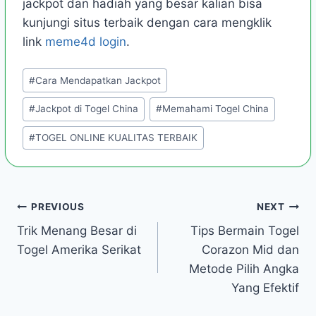
jackpot dan hadiah yang besar kalian bisa
kunjungi situs terbaik dengan cara mengklik
link
meme4d login
.
Post
#
Cara Mendapatkan Jackpot
Tags:
#
Jackpot di Togel China
#
Memahami Togel China
#
TOGEL ONLINE KUALITAS TERBAIK
Post
PREVIOUS
NEXT
Trik Menang Besar di
Tips Bermain Togel
navigation
Togel Amerika Serikat
Corazon Mid dan
Metode Pilih Angka
Yang Efektif