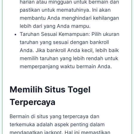
harian atau mingguan untuk bermain dan
pastikan untuk mematuhinya. Ini akan
membantu Anda menghindari kehilangan
lebih dari yang Anda mampu.
Taruhan Sesuai Kemampuan: Pilih ukuran
taruhan yang sesuai dengan bankroll
Anda. Jika bankroll Anda kecil, lebih baik
memilih taruhan yang lebih rendah untuk
memperpanjang waktu bermain Anda.
Memilih Situs Togel
Terpercaya
Bermain di situs yang terpercaya dan
terkemuka adalah aspek penting dalam
mendapatkan jackpot. Hal ini memastikan