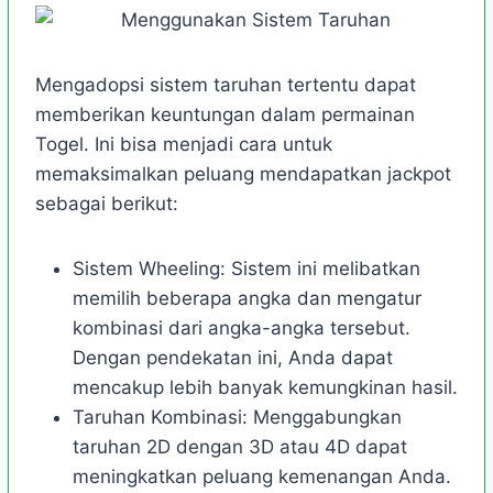
Mengadopsi sistem taruhan tertentu dapat
memberikan keuntungan dalam permainan
Togel. Ini bisa menjadi cara untuk
memaksimalkan peluang mendapatkan jackpot
sebagai berikut:
Sistem Wheeling: Sistem ini melibatkan
memilih beberapa angka dan mengatur
kombinasi dari angka-angka tersebut.
Dengan pendekatan ini, Anda dapat
mencakup lebih banyak kemungkinan hasil.
Taruhan Kombinasi: Menggabungkan
taruhan 2D dengan 3D atau 4D dapat
meningkatkan peluang kemenangan Anda.