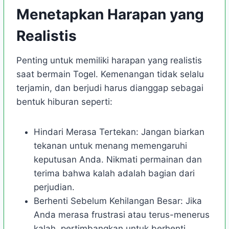
Menetapkan Harapan yang
Realistis
Penting untuk memiliki harapan yang realistis
saat bermain Togel. Kemenangan tidak selalu
terjamin, dan berjudi harus dianggap sebagai
bentuk hiburan seperti:
Hindari Merasa Tertekan: Jangan biarkan
tekanan untuk menang memengaruhi
keputusan Anda. Nikmati permainan dan
terima bahwa kalah adalah bagian dari
perjudian.
Berhenti Sebelum Kehilangan Besar: Jika
Anda merasa frustrasi atau terus-menerus
kalah, pertimbangkan untuk berhenti