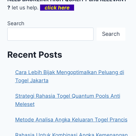
?
let us help.
click here
Search
Search
Recent Posts
Cara Lebih Bijak Mengoptimalkan Peluang di
Togel Jakarta
Strategi Rahasia Togel Quantum Pools Anti
Meleset
Metode Analisa Angka Keluaran Togel Prancis
Rahasia Untuk Kombinasi Angka Kemenangan