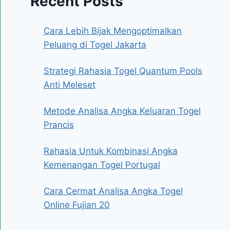
Recent Posts
Cara Lebih Bijak Mengoptimalkan
Peluang di Togel Jakarta
Strategi Rahasia Togel Quantum Pools
Anti Meleset
Metode Analisa Angka Keluaran Togel
Prancis
Rahasia Untuk Kombinasi Angka
Kemenangan Togel Portugal
Cara Cermat Analisa Angka Togel
Online Fujian 20