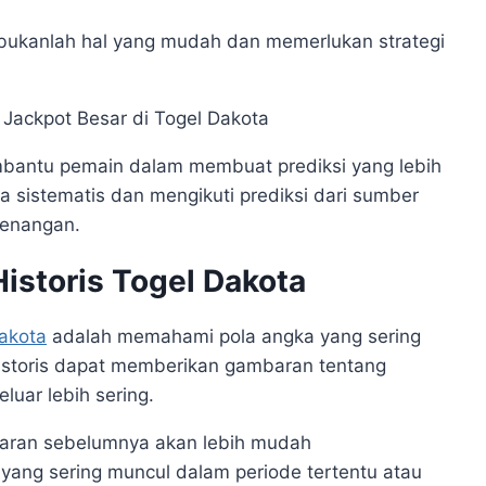
 bukanlah hal yang mudah dan memerlukan strategi
mbantu pemain dalam membuat prediksi yang lebih
 sistematis dan mengikuti prediksi dari sumber
menangan.
istoris Togel Dakota
akota
adalah memahami pola angka yang sering
historis dapat memberikan gambaran tentang
uar lebih sering.
luaran sebelumnya akan lebih mudah
a yang sering muncul dalam periode tertentu atau