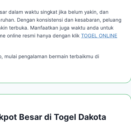
r dalam waktu singkat jika belum yakin, dan
ruhan. Dengan konsistensi dan kesabaran, peluang
kin terbuka. Manfaatkan juga waktu anda untuk
me online resmi hanya dengan klik
TOGEL ONLINE
o, mulai pengalaman bermain terbaikmu di
kpot Besar di Togel Dakota