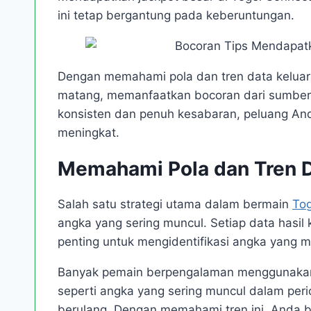
ini tetap bergantung pada keberuntungan.
Dengan memahami pola dan tren data keluar
matang, memanfaatkan bocoran dari sumber 
konsisten dan penuh kesabaran, peluang A
meningkat.
Memahami Pola dan Tren D
Salah satu strategi utama dalam bermain
Tog
angka yang sering muncul. Setiap data hasil
penting untuk mengidentifikasi angka yang me
Banyak pemain berpengalaman menggunakan an
seperti angka yang sering muncul dalam peri
berulang. Dengan memahami tren ini, Anda b