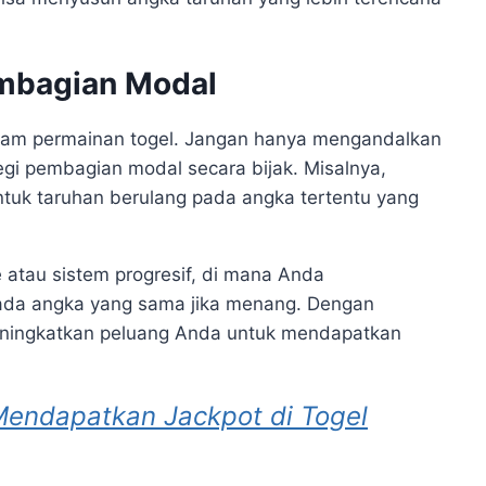
mbagian Modal
alam permainan togel. Jangan hanya mengandalkan
gi pembagian modal secara bijak. Misalnya,
ntuk taruhan berulang pada angka tertentu yang
e atau sistem progresif, di mana Anda
pada angka yang sama jika menang. Dengan
 meningkatkan peluang Anda untuk mendapatkan
Mendapatkan Jackpot di Togel