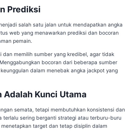
 Prediksi
menjadi salah satu jalan untuk mendapatkan angka
situs web yang menawarkan prediksi dan bocoran
laman pemain.
ti dan memilih sumber yang kredibel, agar tidak
r. Menggabungkan bocoran dari beberapa sumber
i keunggulan dalam menebak angka jackpot yang
n Adalah Kunci Utama
ungan semata, tetapi membutuhkan konsistensi dan
erlalu sering berganti strategi atau terburu-buru
 menetapkan target dan tetap disiplin dalam