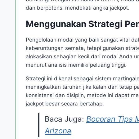
dan berpotensi mendekati angka jackpot.
Menggunakan Strategi Pe
Pengelolaan modal yang baik sangat vital d
keberuntungan semata, tetapi gunakan strate
alokasikan sebagian kecil dari modal Anda u
menurut analisis memiliki peluang tinggi.
Strategi ini dikenal sebagai sistem martingal
meningkatkan taruhan jika kalah dan tetap 
konsistensi dan disiplin, metode ini dapat
jackpot besar secara bertahap.
Baca Juga:
Bocoran Tips 
Arizona