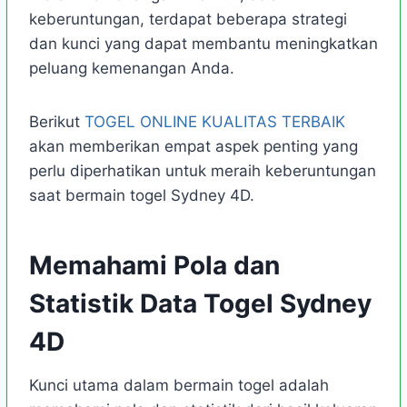
keberuntungan, terdapat beberapa strategi
dan kunci yang dapat membantu meningkatkan
peluang kemenangan Anda.
Berikut
TOGEL ONLINE KUALITAS TERBAIK
akan memberikan empat aspek penting yang
perlu diperhatikan untuk meraih keberuntungan
saat bermain togel Sydney 4D.
Memahami Pola dan
Statistik Data Togel Sydney
4D
Kunci utama dalam bermain togel adalah