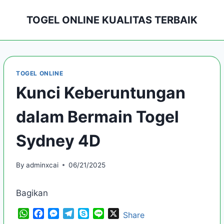
Skip
TOGEL ONLINE KUALITAS TERBAIK
to
content
TOGEL ONLINE
Kunci Keberuntungan
dalam Bermain Togel
Sydney 4D
By
adminxcai
06/21/2025
Bagikan
W
F
M
T
S
L
X
Share