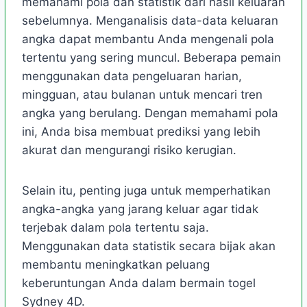
memahami pola dan statistik dari hasil keluaran
sebelumnya. Menganalisis data-data keluaran
angka dapat membantu Anda mengenali pola
tertentu yang sering muncul. Beberapa pemain
menggunakan data pengeluaran harian,
mingguan, atau bulanan untuk mencari tren
angka yang berulang. Dengan memahami pola
ini, Anda bisa membuat prediksi yang lebih
akurat dan mengurangi risiko kerugian.
Selain itu, penting juga untuk memperhatikan
angka-angka yang jarang keluar agar tidak
terjebak dalam pola tertentu saja.
Menggunakan data statistik secara bijak akan
membantu meningkatkan peluang
keberuntungan Anda dalam bermain togel
Sydney 4D.