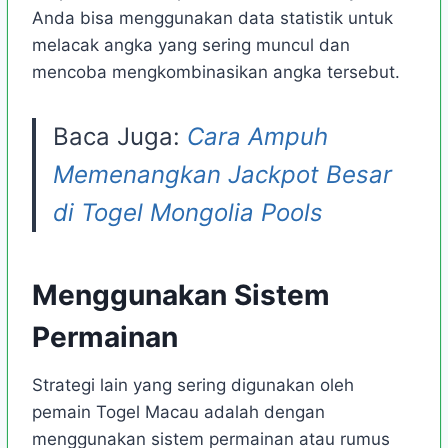
Anda bisa menggunakan data statistik untuk
melacak angka yang sering muncul dan
mencoba mengkombinasikan angka tersebut.
Baca Juga:
Cara Ampuh
Memenangkan Jackpot Besar
di Togel Mongolia Pools
Menggunakan Sistem
Permainan
Strategi lain yang sering digunakan oleh
pemain Togel Macau adalah dengan
menggunakan sistem permainan atau rumus