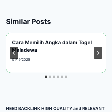
Similar Posts
Cara Memilih Angka dalam Togel
Maladewa
01/19/2025
NEED BACKLINK HIGH QUALITY and RELEVANT