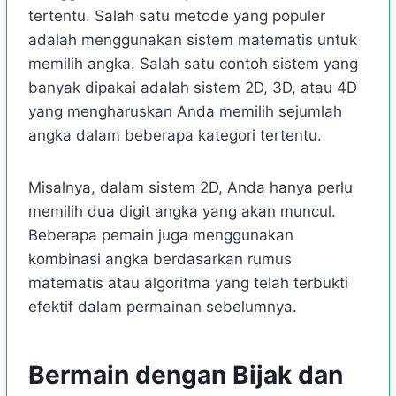
tertentu. Salah satu metode yang populer
adalah menggunakan sistem matematis untuk
memilih angka. Salah satu contoh sistem yang
banyak dipakai adalah sistem 2D, 3D, atau 4D
yang mengharuskan Anda memilih sejumlah
angka dalam beberapa kategori tertentu.
Misalnya, dalam sistem 2D, Anda hanya perlu
memilih dua digit angka yang akan muncul.
Beberapa pemain juga menggunakan
kombinasi angka berdasarkan rumus
matematis atau algoritma yang telah terbukti
efektif dalam permainan sebelumnya.
Bermain dengan Bijak dan