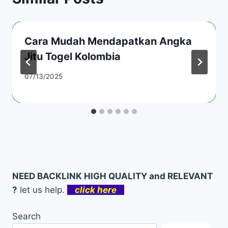
Cara Mudah Mendapatkan Angka
Jitu Togel Kolombia
07/13/2025
NEED BACKLINK HIGH QUALITY and RELEVANT
?
let us help.
click here
Search