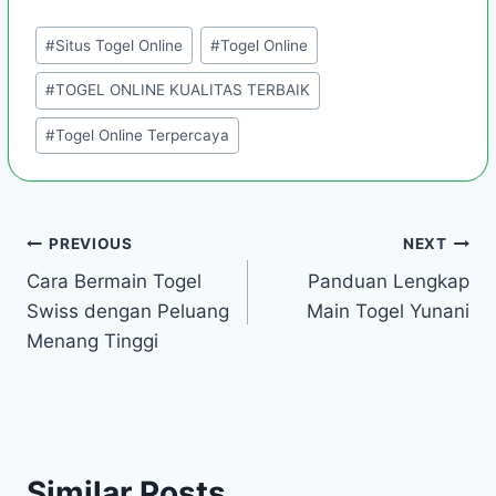
Post
#
Situs Togel Online
#
Togel Online
Tags:
#
TOGEL ONLINE KUALITAS TERBAIK
#
Togel Online Terpercaya
Post
PREVIOUS
NEXT
Cara Bermain Togel
Panduan Lengkap
navigation
Swiss dengan Peluang
Main Togel Yunani
Menang Tinggi
Similar Posts