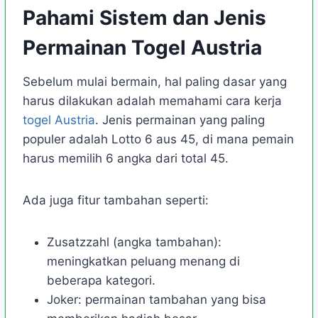
Pahami Sistem dan Jenis
Permainan Togel Austria
Sebelum mulai bermain, hal paling dasar yang
harus dilakukan adalah memahami cara kerja
togel Austria
. Jenis permainan yang paling
populer adalah Lotto 6 aus 45, di mana pemain
harus memilih 6 angka dari total 45.
Ada juga fitur tambahan seperti:
Zusatzzahl (angka tambahan):
meningkatkan peluang menang di
beberapa kategori.
Joker: permainan tambahan yang bisa