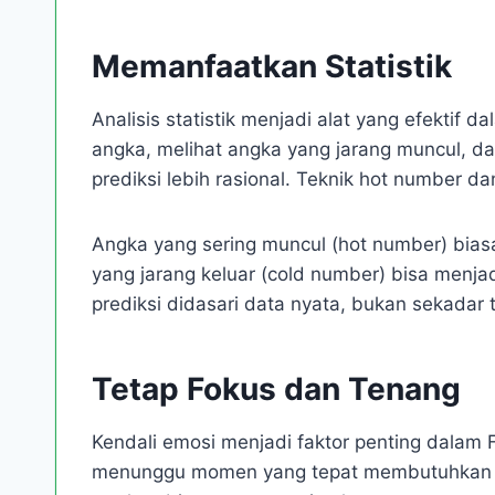
Memanfaatkan Statistik
Analisis statistik menjadi alat yang efektif 
angka, melihat angka yang jarang muncul, d
prediksi lebih rasional. Teknik hot number d
Angka yang sering muncul (hot number) bia
yang jarang keluar (cold number) bisa menja
prediksi didasari data nyata, bukan sekadar 
Tetap Fokus dan Tenang
Kendali emosi menjadi faktor penting dalam 
menunggu momen yang tepat membutuhkan ke