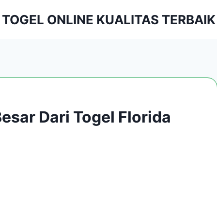
TOGEL ONLINE KUALITAS TERBAIK
sar Dari Togel Florida