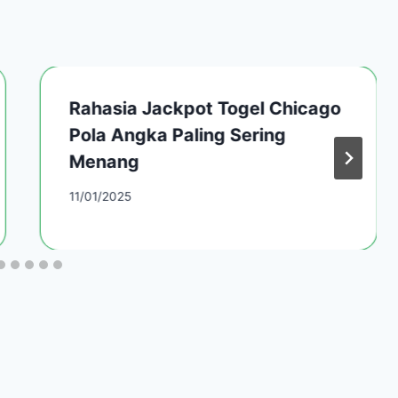
Rahasia Jackpot Togel Chicago
Pola Angka Paling Sering
Menang
11/01/2025