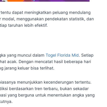
tertentu dapat meningkatkan peluang mendulang
r modal, menggunakan pendekatan statistik, dan
ap taruhan lebih efektif.
gka yang muncul dalam
Togel Florida Mid
. Setiap
lihat acak. Dengan mencatat hasil beberapa hari
 jarang keluar bisa terlihat.
l biasanya menunjukkan kecenderungan tertentu.
ksi berdasarkan tren terbaru, bukan sekadar
masi yang berguna untuk menentukan angka yang
kutnya.