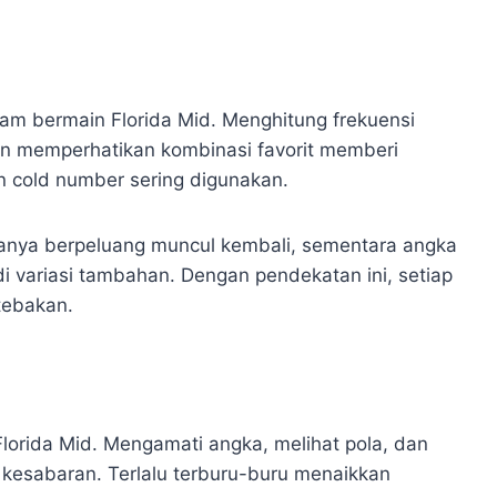
dalam bermain Florida Mid. Menghitung frekuensi
an memperhatikan kombinasi favorit memberi
an cold number sering digunakan.
sanya berpeluang muncul kembali, sementara angka
di variasi tambahan. Dengan pendekatan ini, setiap
tebakan.
Florida Mid. Mengamati angka, melihat pola, dan
sabaran. Terlalu terburu-buru menaikkan