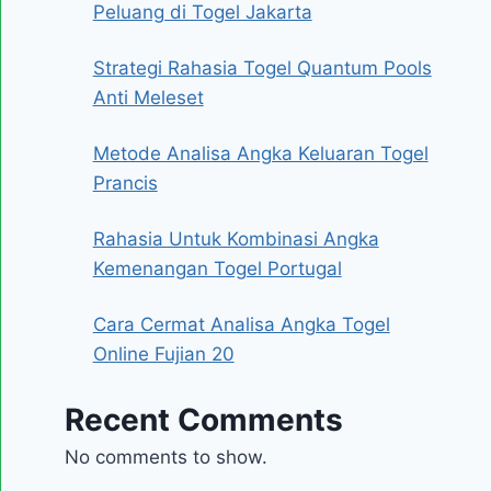
Peluang di Togel Jakarta
Strategi Rahasia Togel Quantum Pools
Anti Meleset
Metode Analisa Angka Keluaran Togel
Prancis
Rahasia Untuk Kombinasi Angka
Kemenangan Togel Portugal
Cara Cermat Analisa Angka Togel
Online Fujian 20
Recent Comments
No comments to show.