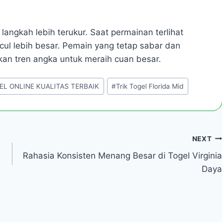
ngkah lebih terukur. Saat permainan terlihat
cul lebih besar. Pemain yang tetap sabar dan
an tren angka untuk meraih cuan besar.
EL ONLINE KUALITAS TERBAIK
#
Trik Togel Florida Mid
NEXT
Rahasia Konsisten Menang Besar di Togel Virginia
Daya