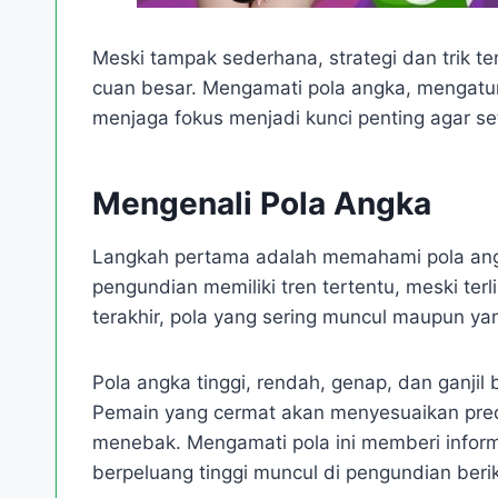
Meski tampak sederhana, strategi dan trik 
cuan besar. Mengamati pola angka, mengatu
menjaga fokus menjadi kunci penting agar seti
Mengenali Pola Angka
Langkah pertama adalah memahami pola an
pengundian memiliki tren tertentu, meski ter
terakhir, pola yang sering muncul maupun yang
Pola angka tinggi, rendah, genap, dan ganji
Pemain yang cermat akan menyesuaikan predi
menebak. Mengamati pola ini memberi infor
berpeluang tinggi muncul di pengundian beri