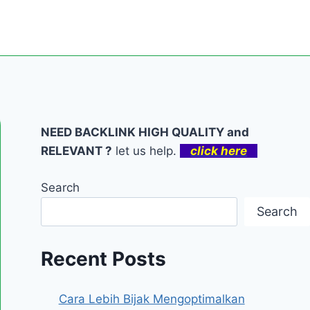
NEED BACKLINK HIGH QUALITY and
RELEVANT ?
let us help.
click here
Search
Search
Recent Posts
Cara Lebih Bijak Mengoptimalkan