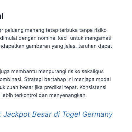
l
r peluang menang tetap terbuka tanpa risiko
 dimulai dengan nominal kecil untuk mengamati
ndapatkan gambaran yang jelas, taruhan dapat
juga membantu mengurangi risiko sekaligus
ombinasi. Strategi bertahap ini menjaga modal
 cuan besar jika prediksi tepat. Konsistensi
lebih terkontrol dan menyenangkan.
t Jackpot Besar di Togel Germany