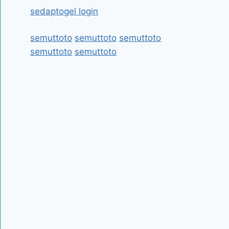
sedaptogel login
semuttoto
semuttoto
semuttoto
semuttoto
semuttoto