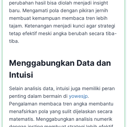
perubahan hasil bisa diolah menjadi insight
baru. Mengamati pola dengan pikiran jernih
membuat kemampuan membaca tren lebih
tajam. Ketenangan menjadi kunci agar strategi
tetap efektif meski angka berubah secara tiba-
tiba.
Menggabungkan Data dan
Intuisi
Selain analisis data, intuisi juga memiliki peran
penting dalam bermain di
yowesjp
.
Pengalaman membaca tren angka membantu
menafsirkan pola yang sulit dijelaskan secara
matematis. Menggabungkan analisis numerik
dengan insting membuat strategi lebih efektif.