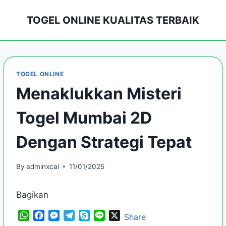
Skip
TOGEL ONLINE KUALITAS TERBAIK
to
content
TOGEL ONLINE
Menaklukkan Misteri
Togel Mumbai 2D
Dengan Strategi Tepat
By
adminxcai
11/01/2025
Bagikan
W
F
M
T
S
L
X
Share