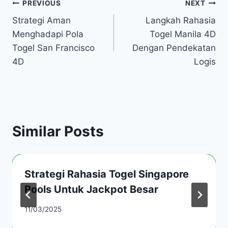
Post
PREVIOUS
NEXT
Strategi Aman
Langkah Rahasia
navigation
Menghadapi Pola
Togel Manila 4D
Togel San Francisco
Dengan Pendekatan
4D
Logis
Similar Posts
Strategi Rahasia Togel Singapore
Pools Untuk Jackpot Besar
11/03/2025