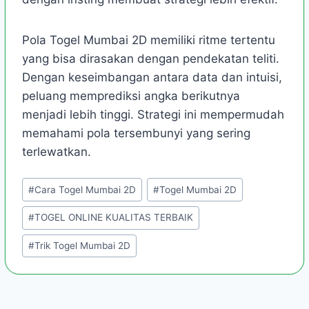
Pola Togel Mumbai 2D memiliki ritme tertentu
yang bisa dirasakan dengan pendekatan teliti.
Dengan keseimbangan antara data dan intuisi,
peluang memprediksi angka berikutnya
menjadi lebih tinggi. Strategi ini mempermudah
memahami pola tersembunyi yang sering
terlewatkan.
Post
#
Cara Togel Mumbai 2D
#
Togel Mumbai 2D
Tags:
#
TOGEL ONLINE KUALITAS TERBAIK
#
Trik Togel Mumbai 2D