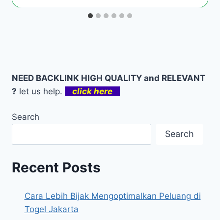
NEED BACKLINK HIGH QUALITY and RELEVANT
?
let us help.
click here
Search
Search
Recent Posts
Cara Lebih Bijak Mengoptimalkan Peluang di
Togel Jakarta