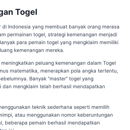
gan Togel
r di Indonesia yang membuat banyak orang merasa
am permainan togel, strategi kemenangan menjadi
 Banyak para pemain togel yang mengklaim memiliki
peluang kemenangan mereka.
at meningkatkan peluang kemenangan dalam Togel
mus matematika, menerapkan pola angka tertentu,
 sebelumnya. Banyak “master” togel yang
 dan mengklaim telah berhasil mendapatkan
 menggunakan teknik sederhana seperti memilih
 mimpi, atau menggunakan nomor keberuntungan
al, beberapa pemain berhasil mendapatkan