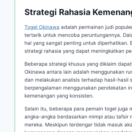
Strategi Rahasia Kemenan
Togel Okinawa
adalah permainan judi popule
tertarik untuk mencoba peruntungannya. Dal
hal yang sangat penting untuk diperhatikan.
strategi rahasia yang dapat meningkatkan 
Beberapa strategi khusus yang diklaim dap
Okinawa antara lain adalah menggunakan ru
dan melakukan analisis terhadap hasil-hasil
berpengalaman menggunakan pendekatan ini
kemenangan yang konsisten.
Selain itu, beberapa para pemain togel juga
angka-angka berdasarkan mimpi atau tafsir
mereka. Meskipun terdengar tidak masuk ak