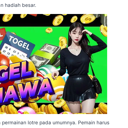
 hadiah besar.
an permainan lotre pada umumnya. Pemain harus