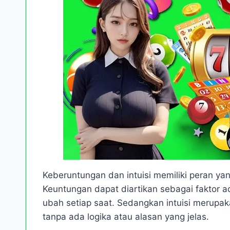
Keberuntungan dan intuisi memiliki peran ya
Keuntungan dapat diartikan sebagai faktor a
ubah setiap saat. Sedangkan intuisi merupak
tanpa ada logika atau alasan yang jelas.