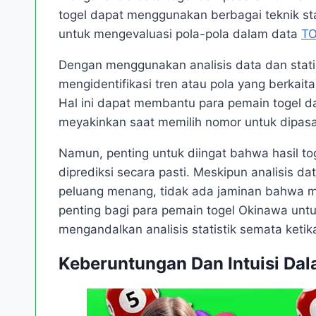
togel dapat menggunakan berbagai teknik statis
untuk mengevaluasi pola-pola dalam data
TO
Dengan menggunakan analisis data dan stati
mengidentifikasi tren atau pola yang berkait
Hal ini dapat membantu para pemain togel d
meyakinkan saat memilih nomor untuk dipas
Namun, penting untuk diingat bahwa hasil to
diprediksi secara pasti. Meskipun analisis 
peluang menang, tidak ada jaminan bahwa met
penting bagi para pemain togel Okinawa untuk 
mengandalkan analisis statistik semata ketik
Keberuntungan Dan Intuisi Dal