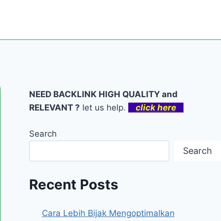
NEED BACKLINK HIGH QUALITY and
RELEVANT ?
let us help.
click here
Search
Search
Recent Posts
Cara Lebih Bijak Mengoptimalkan