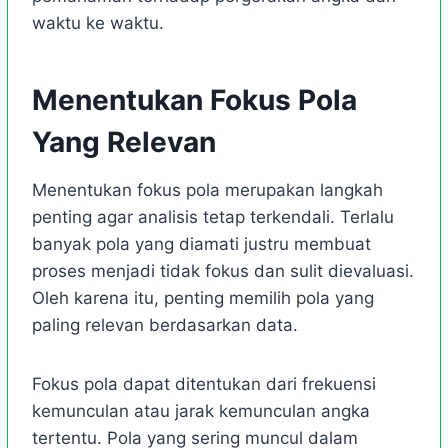
waktu ke waktu.
Menentukan Fokus Pola
Yang Relevan
Menentukan fokus pola merupakan langkah
penting agar analisis tetap terkendali. Terlalu
banyak pola yang diamati justru membuat
proses menjadi tidak fokus dan sulit dievaluasi.
Oleh karena itu, penting memilih pola yang
paling relevan berdasarkan data.
Fokus pola dapat ditentukan dari frekuensi
kemunculan atau jarak kemunculan angka
tertentu. Pola yang sering muncul dalam