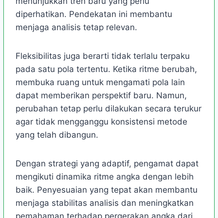
menunjukkan tren baru yang perlu
diperhatikan. Pendekatan ini membantu
menjaga analisis tetap relevan.
Fleksibilitas juga berarti tidak terlalu terpaku
pada satu pola tertentu. Ketika ritme berubah,
membuka ruang untuk mengamati pola lain
dapat memberikan perspektif baru. Namun,
perubahan tetap perlu dilakukan secara terukur
agar tidak mengganggu konsistensi metode
yang telah dibangun.
Dengan strategi yang adaptif, pengamat dapat
mengikuti dinamika ritme angka dengan lebih
baik. Penyesuaian yang tepat akan membantu
menjaga stabilitas analisis dan meningkatkan
pemahaman terhadap pergerakan angka dari