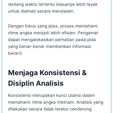
rentang waktu tertentu biasanya lebih layak
untuk diamati secara mendalam.
Dengan fokus yang jelas, proses memahami
ritme angka menjadi lebih efisien. Pengamat
dapat mengalokasikan perhatian pada pola
yang benar-benar memberikan informasi
berarti.
Menjaga Konsistensi &
Disiplin Analisis
Konsistensi merupakan kunci utama dalam
memahami ritme angka Vietnam. Analisis yang
dilakukan secara tidak teratur cenderung