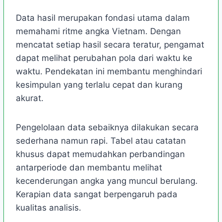
Data hasil merupakan fondasi utama dalam
memahami ritme angka Vietnam. Dengan
mencatat setiap hasil secara teratur, pengamat
dapat melihat perubahan pola dari waktu ke
waktu. Pendekatan ini membantu menghindari
kesimpulan yang terlalu cepat dan kurang
akurat.
Pengelolaan data sebaiknya dilakukan secara
sederhana namun rapi. Tabel atau catatan
khusus dapat memudahkan perbandingan
antarperiode dan membantu melihat
kecenderungan angka yang muncul berulang.
Kerapian data sangat berpengaruh pada
kualitas analisis.