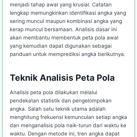
menjadi tahap awal yang krusial. Catatan
lengkap memungkinkan identifikasi angka yang
sering muncul maupun kombinasi angka yang
kerap muncul bersamaan. Analisis dasar ini
akan membantu membentuk peta pola awal
yang kemudian dapat digunakan sebagai
panduan untuk memprediksi angka berikutnya.
Teknik Analisis Peta Pola
Analisis peta pola dilakukan melalui
pendekatan statistik dan pengelompokan
angka. Salah satu teknik utama adalah
menghitung frekuensi kemunculan setiap angka
dan menganalisis pola naik-turun dari waktu ke
waktu. Dengan metode ini, tren angka dapat