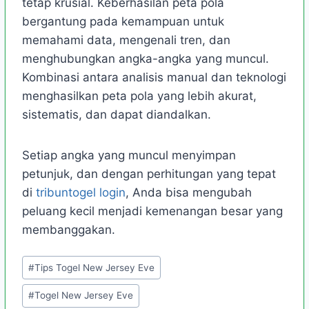
tetap krusial. Keberhasilan peta pola
bergantung pada kemampuan untuk
memahami data, mengenali tren, dan
menghubungkan angka-angka yang muncul.
Kombinasi antara analisis manual dan teknologi
menghasilkan peta pola yang lebih akurat,
sistematis, dan dapat diandalkan.
Setiap angka yang muncul menyimpan
petunjuk, dan dengan perhitungan yang tepat
di
tribuntogel login
, Anda bisa mengubah
peluang kecil menjadi kemenangan besar yang
membanggakan.
Post
#
Tips Togel New Jersey Eve
Tags:
#
Togel New Jersey Eve