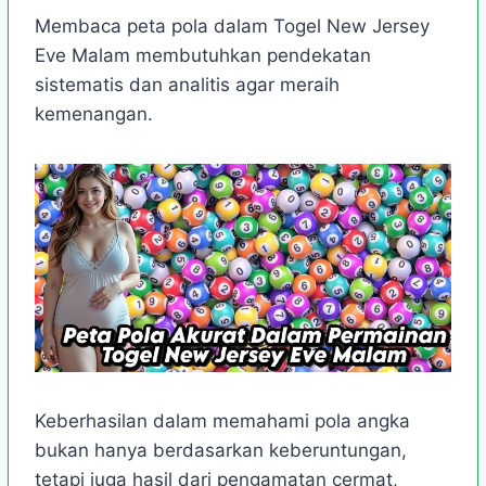
h
a
e
e
k
i
a
c
s
l
y
n
Membaca peta pola dalam Togel New Jersey
t
e
s
e
p
e
Eve Malam membutuhkan pendekatan
s
b
e
g
e
sistematis dan analitis agar meraih
A
o
n
r
kemenangan.
p
o
g
a
p
k
e
m
r
Keberhasilan dalam memahami pola angka
bukan hanya berdasarkan keberuntungan,
tetapi juga hasil dari pengamatan cermat,