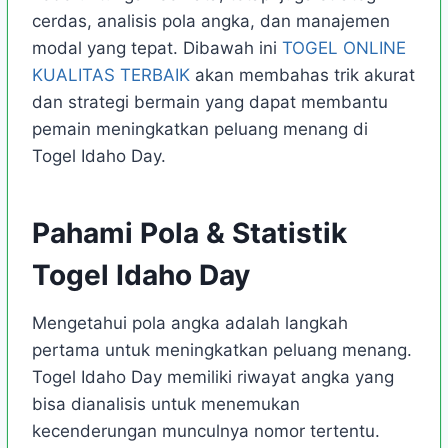
cerdas, analisis pola angka, dan manajemen
modal yang tepat. Dibawah ini
TOGEL ONLINE
KUALITAS TERBAIK
akan membahas trik akurat
dan strategi bermain yang dapat membantu
pemain meningkatkan peluang menang di
Togel Idaho Day.
Pahami Pola & Statistik
Togel Idaho Day
Mengetahui pola angka adalah langkah
pertama untuk meningkatkan peluang menang.
Togel Idaho Day memiliki riwayat angka yang
bisa dianalisis untuk menemukan
kecenderungan munculnya nomor tertentu.