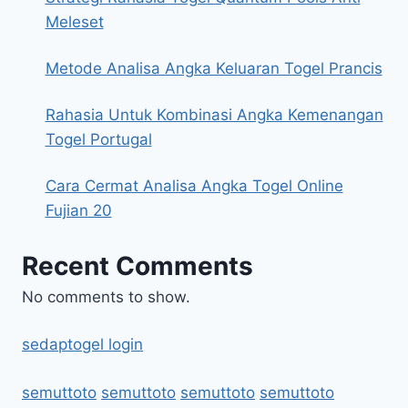
Meleset
Metode Analisa Angka Keluaran Togel Prancis
Rahasia Untuk Kombinasi Angka Kemenangan
Togel Portugal
Cara Cermat Analisa Angka Togel Online
Fujian 20
Recent Comments
No comments to show.
sedaptogel login
semuttoto
semuttoto
semuttoto
semuttoto