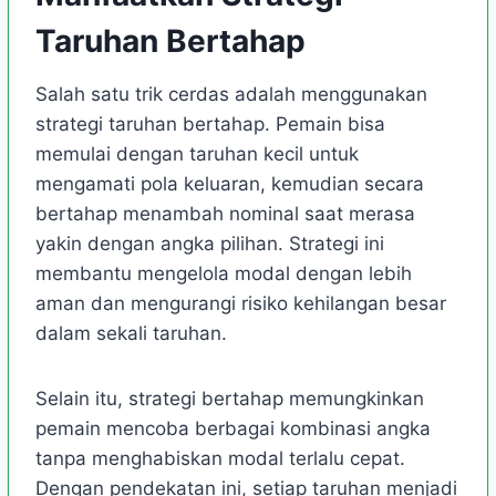
Taruhan Bertahap
Salah satu trik cerdas adalah menggunakan
strategi taruhan bertahap. Pemain bisa
memulai dengan taruhan kecil untuk
mengamati pola keluaran, kemudian secara
bertahap menambah nominal saat merasa
yakin dengan angka pilihan. Strategi ini
membantu mengelola modal dengan lebih
aman dan mengurangi risiko kehilangan besar
dalam sekali taruhan.
Selain itu, strategi bertahap memungkinkan
pemain mencoba berbagai kombinasi angka
tanpa menghabiskan modal terlalu cepat.
Dengan pendekatan ini, setiap taruhan menjadi