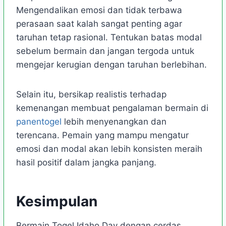
Mengendalikan emosi dan tidak terbawa
perasaan saat kalah sangat penting agar
taruhan tetap rasional. Tentukan batas modal
sebelum bermain dan jangan tergoda untuk
mengejar kerugian dengan taruhan berlebihan.
Selain itu, bersikap realistis terhadap
kemenangan membuat pengalaman bermain di
panentogel
lebih menyenangkan dan
terencana. Pemain yang mampu mengatur
emosi dan modal akan lebih konsisten meraih
hasil positif dalam jangka panjang.
Kesimpulan
Bermain Togel Idaho Day dengan cerdas