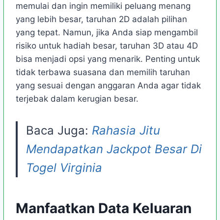
memulai dan ingin memiliki peluang menang
yang lebih besar, taruhan 2D adalah pilihan
yang tepat. Namun, jika Anda siap mengambil
risiko untuk hadiah besar, taruhan 3D atau 4D
bisa menjadi opsi yang menarik. Penting untuk
tidak terbawa suasana dan memilih taruhan
yang sesuai dengan anggaran Anda agar tidak
terjebak dalam kerugian besar.
Baca Juga:
Rahasia Jitu
Mendapatkan Jackpot Besar Di
Togel Virginia
Manfaatkan Data Keluaran