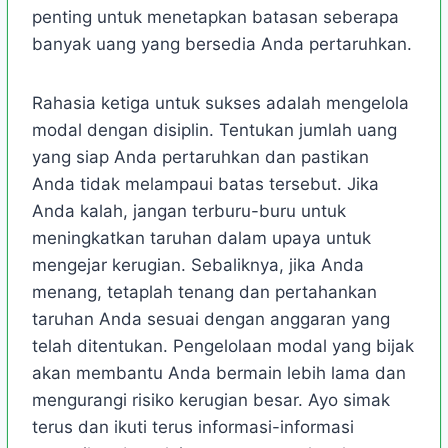
penting untuk menetapkan batasan seberapa
banyak uang yang bersedia Anda pertaruhkan.
Rahasia ketiga untuk sukses adalah mengelola
modal dengan disiplin. Tentukan jumlah uang
yang siap Anda pertaruhkan dan pastikan
Anda tidak melampaui batas tersebut. Jika
Anda kalah, jangan terburu-buru untuk
meningkatkan taruhan dalam upaya untuk
mengejar kerugian. Sebaliknya, jika Anda
menang, tetaplah tenang dan pertahankan
taruhan Anda sesuai dengan anggaran yang
telah ditentukan. Pengelolaan modal yang bijak
akan membantu Anda bermain lebih lama dan
mengurangi risiko kerugian besar. Ayo simak
terus dan ikuti terus informasi-informasi