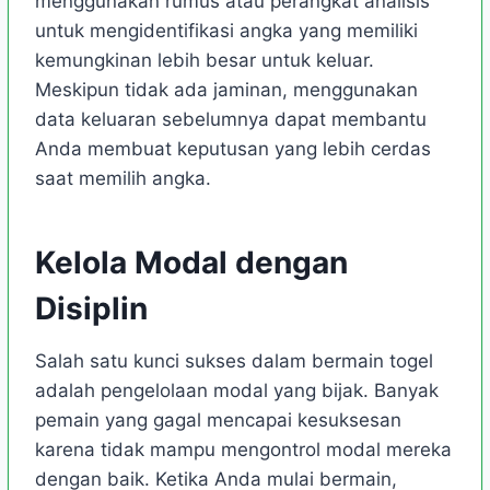
menggunakan rumus atau perangkat analisis
untuk mengidentifikasi angka yang memiliki
kemungkinan lebih besar untuk keluar.
Meskipun tidak ada jaminan, menggunakan
data keluaran sebelumnya dapat membantu
Anda membuat keputusan yang lebih cerdas
saat memilih angka.
Kelola Modal dengan
Disiplin
Salah satu kunci sukses dalam bermain togel
adalah pengelolaan modal yang bijak. Banyak
pemain yang gagal mencapai kesuksesan
karena tidak mampu mengontrol modal mereka
dengan baik. Ketika Anda mulai bermain,