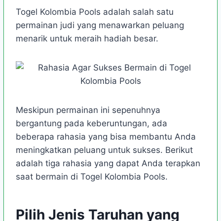
h
a
e
e
k
i
a
c
s
l
y
n
Togel Kolombia Pools adalah salah satu
t
e
s
e
p
e
permainan judi yang menawarkan peluang
s
b
e
g
e
menarik untuk meraih hadiah besar.
A
o
n
r
p
o
g
a
p
k
e
m
r
Meskipun permainan ini sepenuhnya
bergantung pada keberuntungan, ada
beberapa rahasia yang bisa membantu Anda
meningkatkan peluang untuk sukses. Berikut
adalah tiga rahasia yang dapat Anda terapkan
saat bermain di Togel Kolombia Pools.
Pilih Jenis Taruhan yang