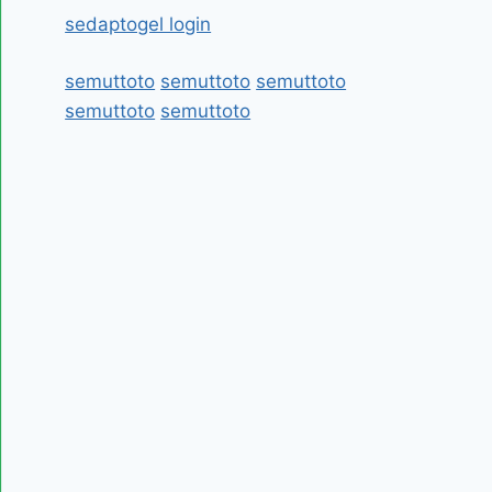
sedaptogel login
semuttoto
semuttoto
semuttoto
semuttoto
semuttoto