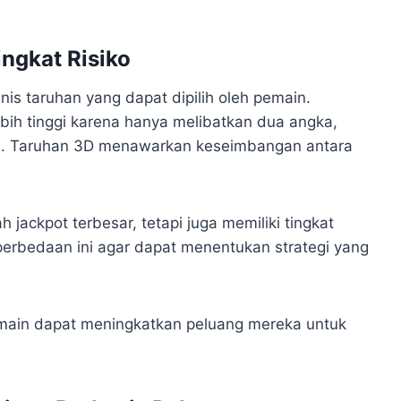
ngkat Risiko
nis taruhan yang dapat dipilih oleh pemain.
bih tinggi karena hanya melibatkan dua angka,
kecil. Taruhan 3D menawarkan keseimbangan antara
jackpot terbesar, tetapi juga memiliki tingkat
perbedaan ini agar dapat menentukan strategi yang
emain dapat meningkatkan peluang mereka untuk