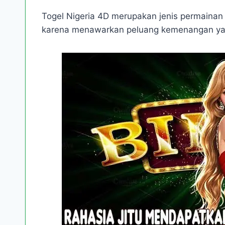
h
a
e
e
k
i
a
c
s
l
y
n
Togel Nigeria 4D merupakan jenis permainan
t
e
s
e
p
e
karena menawarkan peluang kemenangan ya
s
b
e
g
e
A
o
n
r
p
o
g
a
p
k
e
m
r