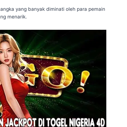
 angka yang banyak diminati oleh para pemain
ng menarik.