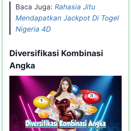
Baca Juga:
Rahasia Jitu
Mendapatkan Jackpot Di Togel
Nigeria 4D
Diversifikasi Kombinasi
Angka