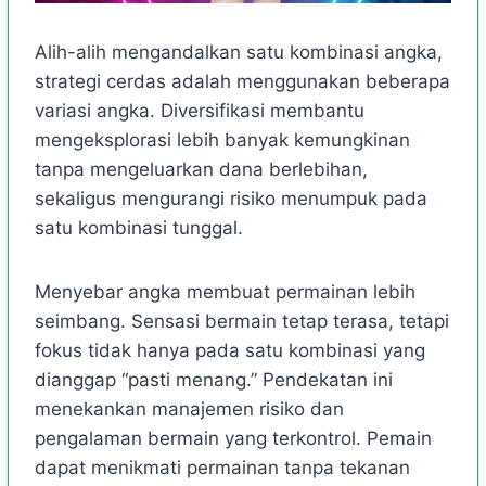
Alih-alih mengandalkan satu kombinasi angka,
strategi cerdas adalah menggunakan beberapa
variasi angka. Diversifikasi membantu
mengeksplorasi lebih banyak kemungkinan
tanpa mengeluarkan dana berlebihan,
sekaligus mengurangi risiko menumpuk pada
satu kombinasi tunggal.
Menyebar angka membuat permainan lebih
seimbang. Sensasi bermain tetap terasa, tetapi
fokus tidak hanya pada satu kombinasi yang
dianggap “pasti menang.” Pendekatan ini
menekankan manajemen risiko dan
pengalaman bermain yang terkontrol. Pemain
dapat menikmati permainan tanpa tekanan