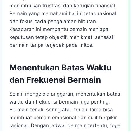
menimbulkan frustrasi dan kerugian finansial.
Pemain yang memahami hal ini tetap rasional
dan fokus pada pengalaman hiburan.
Kesadaran ini membantu pemain menjaga
keputusan tetap objektif, menikmati sensasi
bermain tanpa terjebak pada mitos.
Menentukan Batas Waktu
dan Frekuensi Bermain
Selain mengelola anggaran, menentukan batas
waktu dan frekuensi bermain juga penting.
Bermain terlalu sering atau terlalu lama bisa
membuat pemain emosional dan sulit berpikir
rasional. Dengan jadwal bermain tertentu, togel