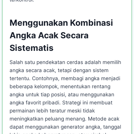
Menggunakan Kombinasi
Angka Acak Secara
Sistematis
Salah satu pendekatan cerdas adalah memilih
angka secara acak, tetapi dengan sistem
tertentu. Contohnya, membagi angka menjadi
beberapa kelompok, menentukan rentang
angka untuk tiap posisi, atau menggunakan
angka favorit pribadi. Strategi ini membuat
permainan lebih teratur meski tidak
meningkatkan peluang menang. Metode acak
dapat menggunakan generator angka, tanggal