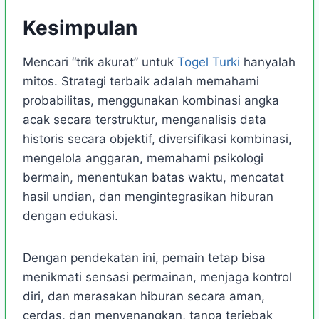
Kesimpulan
Mencari “trik akurat” untuk
Togel Turki
hanyalah
mitos. Strategi terbaik adalah memahami
probabilitas, menggunakan kombinasi angka
acak secara terstruktur, menganalisis data
historis secara objektif, diversifikasi kombinasi,
mengelola anggaran, memahami psikologi
bermain, menentukan batas waktu, mencatat
hasil undian, dan mengintegrasikan hiburan
dengan edukasi.
Dengan pendekatan ini, pemain tetap bisa
menikmati sensasi permainan, menjaga kontrol
diri, dan merasakan hiburan secara aman,
cerdas, dan menyenangkan, tanpa terjebak