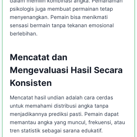
dalam memilih kombinasi angka. Pemahaman
psikologis juga membuat permainan tetap
menyenangkan. Pemain bisa menikmati
sensasi bermain tanpa tekanan emosional
berlebihan.
Mencatat dan
Mengevaluasi Hasil Secara
Konsisten
Mencatat hasil undian adalah cara cerdas
untuk memahami distribusi angka tanpa
menjadikannya prediksi pasti. Pemain dapat
memantau angka yang muncul, frekuensi, atau
tren statistik sebagai sarana edukatif.