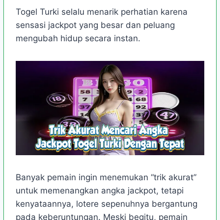
h
a
e
e
k
i
a
c
s
l
y
n
Togel Turki selalu menarik perhatian karena
t
e
s
e
p
e
sensasi jackpot yang besar dan peluang
s
b
e
g
e
mengubah hidup secara instan.
A
o
n
r
p
o
g
a
p
k
e
m
r
Banyak pemain ingin menemukan “trik akurat”
untuk memenangkan angka jackpot, tetapi
kenyataannya, lotere sepenuhnya bergantung
pada keberuntungan. Meski begitu, pemain