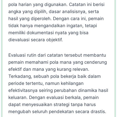
pola harian yang digunakan. Catatan ini berisi
angka yang dipilih, dasar analisisnya, serta
hasil yang diperoleh. Dengan cara ini, pemain
tidak hanya mengandalkan ingatan, tetapi
memiliki dokumentasi nyata yang bisa
dievaluasi secara objektif.
Evaluasi rutin dari catatan tersebut membantu
pemain memahami pola mana yang cenderung
efektif dan mana yang kurang relevan.
Terkadang, sebuah pola bekerja baik dalam
periode tertentu, namun kehilangan
efektivitasnya seiring perubahan dinamika hasil
keluaran. Dengan evaluasi berkala, pemain
dapat menyesuaikan strategi tanpa harus
mengubah seluruh pendekatan secara drastis.