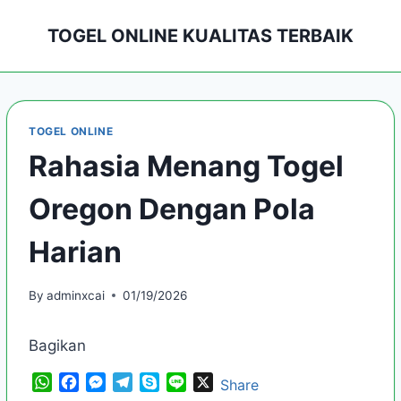
Skip
TOGEL ONLINE KUALITAS TERBAIK
to
content
TOGEL ONLINE
Rahasia Menang Togel
Oregon Dengan Pola
Harian
By
adminxcai
01/19/2026
Bagikan
W
F
M
T
S
L
X
Share