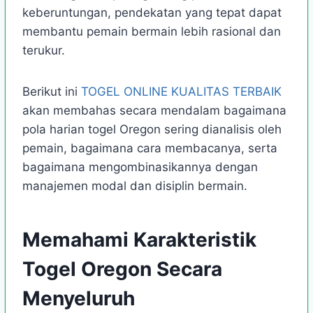
keberuntungan, pendekatan yang tepat dapat
membantu pemain bermain lebih rasional dan
terukur.
Berikut ini
TOGEL ONLINE KUALITAS TERBAIK
akan membahas secara mendalam bagaimana
pola harian togel Oregon sering dianalisis oleh
pemain, bagaimana cara membacanya, serta
bagaimana mengombinasikannya dengan
manajemen modal dan disiplin bermain.
Memahami Karakteristik
Togel Oregon Secara
Menyeluruh