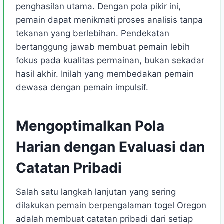
penghasilan utama. Dengan pola pikir ini,
pemain dapat menikmati proses analisis tanpa
tekanan yang berlebihan. Pendekatan
bertanggung jawab membuat pemain lebih
fokus pada kualitas permainan, bukan sekadar
hasil akhir. Inilah yang membedakan pemain
dewasa dengan pemain impulsif.
Mengoptimalkan Pola
Harian dengan Evaluasi dan
Catatan Pribadi
Salah satu langkah lanjutan yang sering
dilakukan pemain berpengalaman togel Oregon
adalah membuat catatan pribadi dari setiap