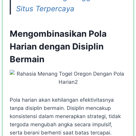
Situs Terpercaya
Mengombinasikan Pola
Harian dengan Disiplin
Bermain
Pola harian akan kehilangan efektivitasnya
tanpa disiplin bermain. Disiplin mencakup
konsistensi dalam menerapkan strategi, tidak
tergoda mengubah angka secara impulsif,
serta berani berhenti saat batas tercapai.