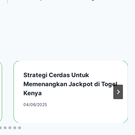
Strategi Cerdas Untuk
Memenangkan Jackpot di Togel
Kenya
04/06/2025