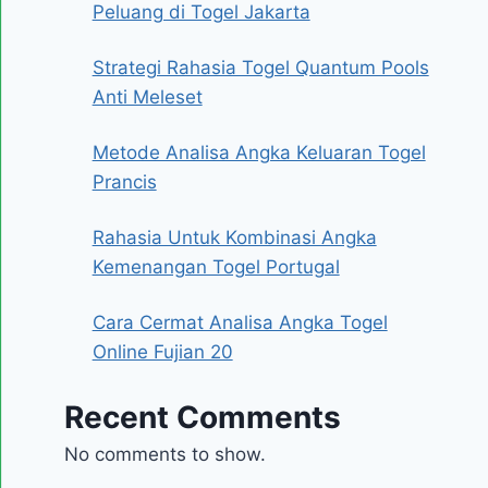
Peluang di Togel Jakarta
Strategi Rahasia Togel Quantum Pools
Anti Meleset
Metode Analisa Angka Keluaran Togel
Prancis
Rahasia Untuk Kombinasi Angka
Kemenangan Togel Portugal
Cara Cermat Analisa Angka Togel
Online Fujian 20
Recent Comments
No comments to show.