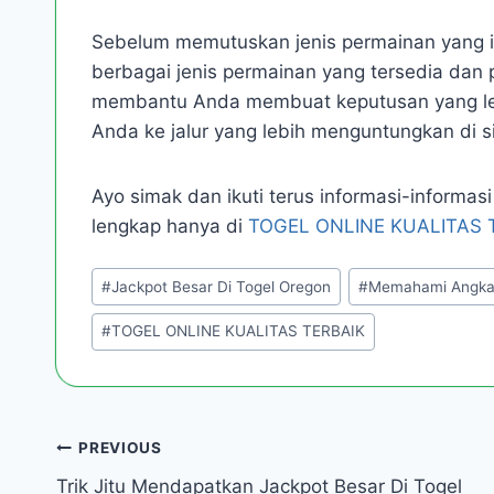
Sebelum memutuskan jenis permainan yang in
berbagai jenis permainan yang tersedia dan p
membantu Anda membuat keputusan yang leb
Anda ke jalur yang lebih menguntungkan di s
Ayo simak dan ikuti terus informasi-informasi
lengkap hanya di
TOGEL ONLINE KUALITAS 
Post
#
Jackpot Besar Di Togel Oregon
#
Memahami Angka
Tags:
#
TOGEL ONLINE KUALITAS TERBAIK
Post
PREVIOUS
Trik Jitu Mendapatkan Jackpot Besar Di Togel