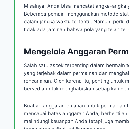
Misalnya, Anda bisa mencatat angka-angka y
Beberapa pemain menggunakan metode statis
dalam jangka waktu tertentu. Namun, perlu 
tidak ada jaminan bahwa pola yang telah teri
Mengelola Anggaran Perm
Salah satu aspek terpenting dalam bermain 
yang terjebak dalam permainan dan menghab
rencanakan. Oleh karena itu, penting untu
bersedia untuk menghabiskan setiap kali ber
Buatlah anggaran bulanan untuk permainan t
mencapai batas anggaran Anda, berhentilah 
melindungi keuangan Anda tetapi juga mem