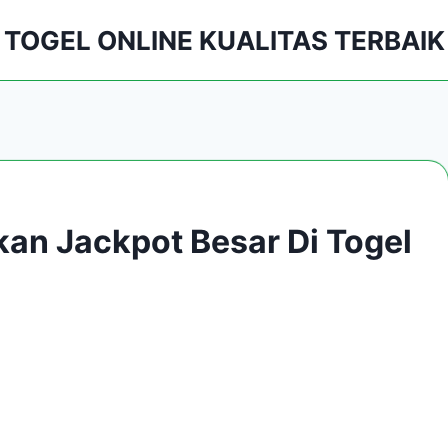
TOGEL ONLINE KUALITAS TERBAIK
kan Jackpot Besar Di Togel