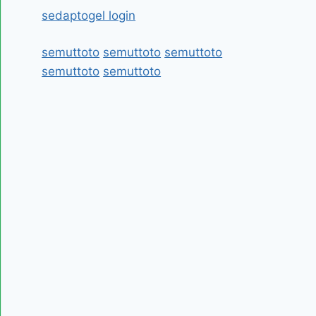
sedaptogel login
semuttoto
semuttoto
semuttoto
semuttoto
semuttoto