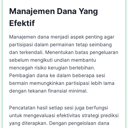
Manajemen Dana Yang
Efektif
Manajemen dana menjadi aspek penting agar
partisipasi dalam permainan tetap seimbang
dan terkendali. Menentukan batas pengeluaran
sebelum mengikuti undian membantu
mencegah risiko kerugian berlebihan.
Pembagian dana ke dalam beberapa sesi
bermain memungkinkan partisipasi lebih lama
dengan tekanan finansial minimal.
Pencatatan hasil setiap sesi juga berfungsi
untuk mengevaluasi efektivitas strategi prediksi
yang diterapkan. Dengan pengelolaan dana