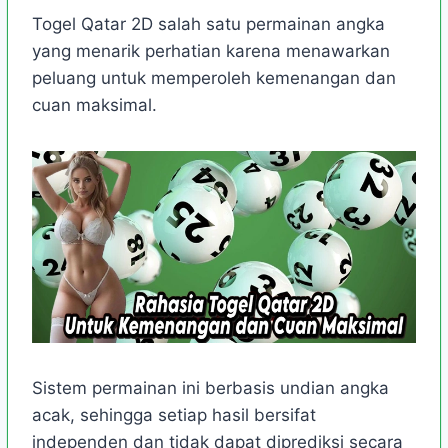
h
a
e
e
k
i
a
c
s
l
y
n
Togel Qatar 2D salah satu permainan angka
t
e
s
e
p
e
yang menarik perhatian karena menawarkan
s
b
e
g
e
peluang untuk memperoleh kemenangan dan
A
o
n
r
cuan maksimal.
p
o
g
a
p
k
e
m
r
Sistem permainan ini berbasis undian angka
acak, sehingga setiap hasil bersifat
independen dan tidak dapat diprediksi secara