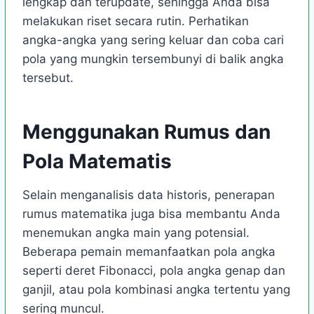
lengkap dan terupdate, sehingga Anda bisa
melakukan riset secara rutin. Perhatikan
angka-angka yang sering keluar dan coba cari
pola yang mungkin tersembunyi di balik angka
tersebut.
Menggunakan Rumus dan
Pola Matematis
Selain menganalisis data historis, penerapan
rumus matematika juga bisa membantu Anda
menemukan angka main yang potensial.
Beberapa pemain memanfaatkan pola angka
seperti deret Fibonacci, pola angka genap dan
ganjil, atau pola kombinasi angka tertentu yang
sering muncul.