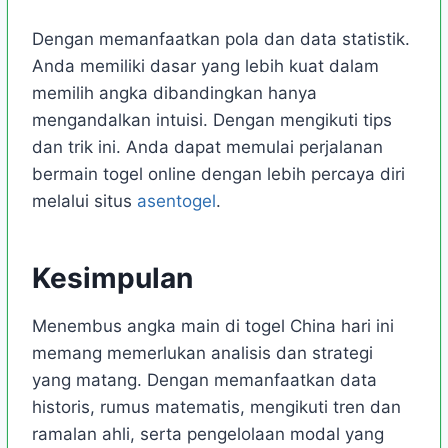
Dengan memanfaatkan pola dan data statistik.
Anda memiliki dasar yang lebih kuat dalam
memilih angka dibandingkan hanya
mengandalkan intuisi. Dengan mengikuti tips
dan trik ini. Anda dapat memulai perjalanan
bermain togel online dengan lebih percaya diri
melalui situs
asentogel
.
Kesimpulan
Menembus angka main di togel China hari ini
memang memerlukan analisis dan strategi
yang matang. Dengan memanfaatkan data
historis, rumus matematis, mengikuti tren dan
ramalan ahli, serta pengelolaan modal yang