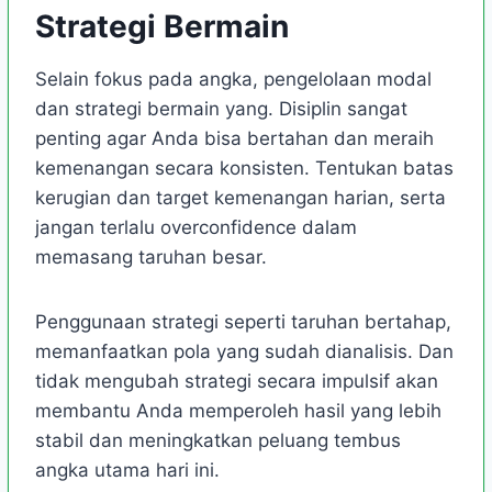
Strategi Bermain
Selain fokus pada angka, pengelolaan modal
dan strategi bermain yang. Disiplin sangat
penting agar Anda bisa bertahan dan meraih
kemenangan secara konsisten. Tentukan batas
kerugian dan target kemenangan harian, serta
jangan terlalu overconfidence dalam
memasang taruhan besar.
Penggunaan strategi seperti taruhan bertahap,
memanfaatkan pola yang sudah dianalisis. Dan
tidak mengubah strategi secara impulsif akan
membantu Anda memperoleh hasil yang lebih
stabil dan meningkatkan peluang tembus
angka utama hari ini.