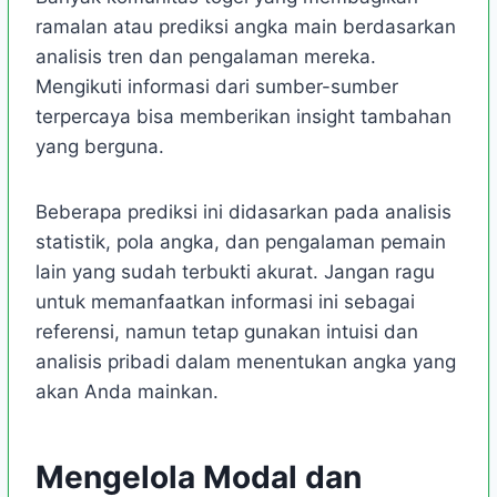
ramalan atau prediksi angka main berdasarkan
analisis tren dan pengalaman mereka.
Mengikuti informasi dari sumber-sumber
terpercaya bisa memberikan insight tambahan
yang berguna.
Beberapa prediksi ini didasarkan pada analisis
statistik, pola angka, dan pengalaman pemain
lain yang sudah terbukti akurat. Jangan ragu
untuk memanfaatkan informasi ini sebagai
referensi, namun tetap gunakan intuisi dan
analisis pribadi dalam menentukan angka yang
akan Anda mainkan.
Mengelola Modal dan