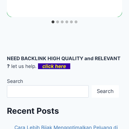
NEED BACKLINK HIGH QUALITY and RELEVANT
?
let us help.
click here
Search
Search
Recent Posts
Cara Lebih Bijak Mengoptimalkan Peluang di