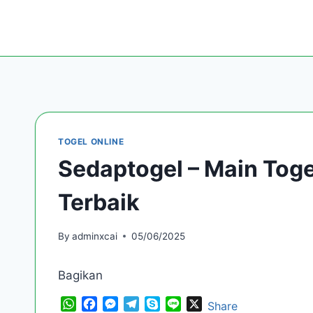
Skip
to
content
TOGEL ONLINE
Sedaptogel – Main Tog
Terbaik
By
adminxcai
05/06/2025
Bagikan
W
F
M
T
S
L
X
Share