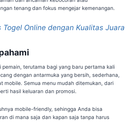
 aman dari ancaman kebocoran atau
engan tenang dan fokus mengejar kemenangan.
s Togel Online dengan Kualitas Juara
ipahami
i pemain, terutama bagi yang baru pertama kali
ancang dengan antarmuka yang bersih, sederhana,
gkat mobile. Semua menu mudah ditemukan, dari
erti hasil keluaran dan promosi.
uhnya mobile-friendly, sehingga Anda bisa
an di mana saja dan kapan saja tanpa harus