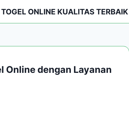
TOGEL ONLINE KUALITAS TERBAIK
el Online dengan Layanan