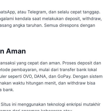
WhatsApp, atau Telegram, dan selalu cepat tanggap.
ngalami kendala saat melakukan deposit, withdraw,
masang angka taruhan. Semua direspons dengan
an Aman
ransaksi yang cepat dan aman. Proses deposit dan
tode pembayaran, mulai dari transfer bank lokal
opuler seperti OVO, DANA, dan GoPay. Dengan sistem
makan waktu hitungan menit, dan withdraw bisa
ja bank.
Situs ini menggunakan teknologi enkripsi mutakhir