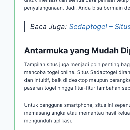
untuk memastikan semua data pemain tetap
penyalahgunaan. Jadi, Anda bisa bermain d
Baca Juga:
Sedaptogel – Situ
Antarmuka yang Mudah D
Tampilan situs juga menjadi poin penting bag
mencoba togel online. Situs Sedaptogel dir
dan intuitif, baik di desktop maupun peran
pasaran togel hingga fitur-fitur tambahan sep
Untuk pengguna smartphone, situs ini sepen
memasang angka atau memantau hasil keluar
mengunduh aplikasi.