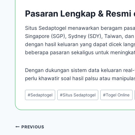
Pasaran Lengkap & Resmi d
Situs Sedaptogel menawarkan beragam pasar
Singapore (SGP), Sydney (SDY), Taiwan, dan 
dengan hasil keluaran yang dapat dicek lang
beberapa pasaran sekaligus untuk meningka
Dengan dukungan sistem data keluaran real-t
perlu khawatir soal hasil palsu atau manipula
Post
#
Sedaptogel
#
Situs Sedaptogel
#
Togel Online
Tags:
Post
PREVIOUS