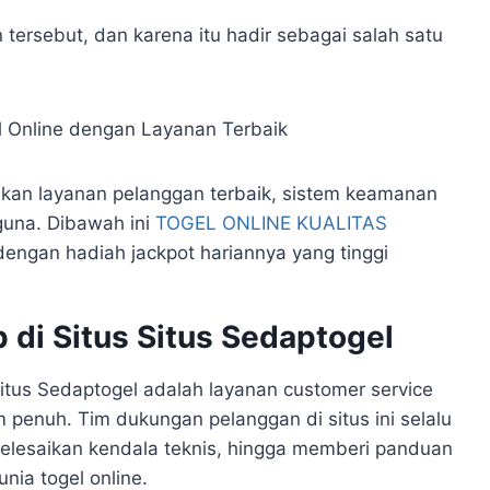
ersebut, dan karena itu hadir sebagai salah satu
ikan layanan pelanggan terbaik, sistem keamanan
gguna. Dibawah ini
TOGEL ONLINE KUALITAS
engan hadiah jackpot hariannya yang tinggi
di Situs Situs Sedaptogel
Situs Sedaptogel adalah layanan customer service
 penuh. Tim dukungan pelanggan di situs ini selalu
lesaikan kendala teknis, hingga memberi panduan
ia togel online.