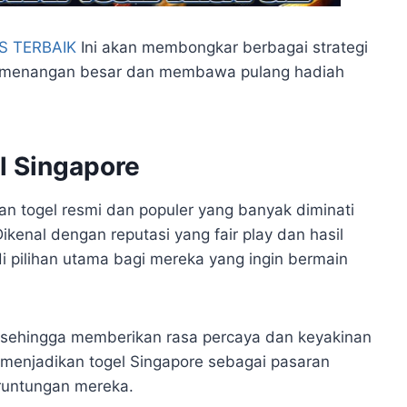
S TERBAIK
Ini akan membongkar berbagai strategi
 kemenangan besar dan membawa pulang hadiah
l Singapore
n togel resmi dan populer yang banyak diminati
enal dengan reputasi yang fair play dan hasil
di pilihan utama bagi mereka yang ingin bermain
i sehingga memberikan rasa percaya dan keyakinan
 menjadikan togel Singapore sebagai pasaran
eruntungan mereka.