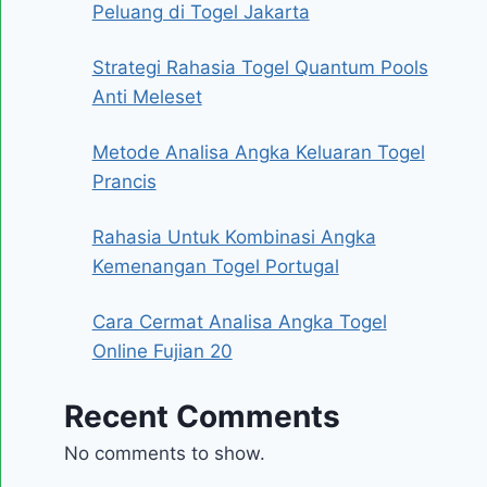
Peluang di Togel Jakarta
Strategi Rahasia Togel Quantum Pools
Anti Meleset
Metode Analisa Angka Keluaran Togel
Prancis
Rahasia Untuk Kombinasi Angka
Kemenangan Togel Portugal
Cara Cermat Analisa Angka Togel
Online Fujian 20
Recent Comments
No comments to show.