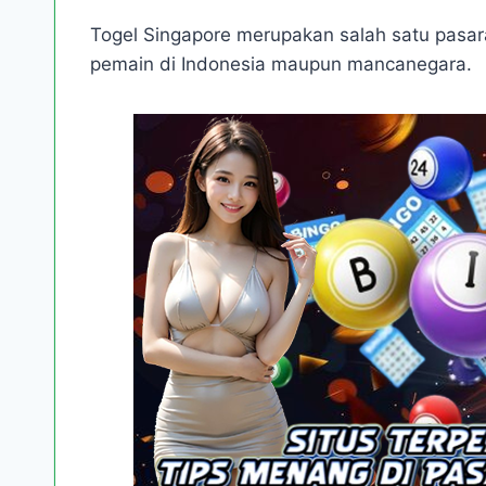
h
a
e
e
k
i
a
c
s
l
y
n
Togel Singapore merupakan salah satu pasara
t
e
s
e
p
e
pemain di Indonesia maupun mancanegara.
s
b
e
g
e
A
o
n
r
p
o
g
a
p
k
e
m
r