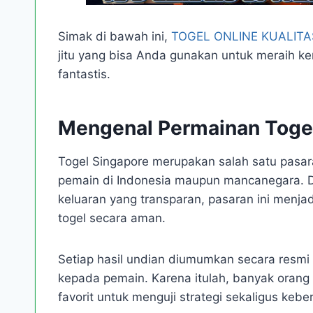
Simak di bawah ini,
TOGEL ONLINE KUALITA
jitu yang bisa Anda gunakan untuk meraih
fantastis.
Mengenal Permainan Toge
Togel Singapore merupakan salah satu pasara
pemain di Indonesia maupun mancanegara. Dik
keluaran yang transparan, pasaran ini menja
togel secara aman.
Setiap hasil undian diumumkan secara resm
kepada pemain. Karena itulah, banyak orang
favorit untuk menguji strategi sekaligus keb