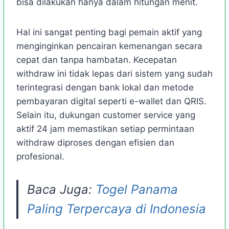
bisa dilakukan hanya dalam hitungan menit.
Hal ini sangat penting bagi pemain aktif yang
menginginkan pencairan kemenangan secara
cepat dan tanpa hambatan. Kecepatan
withdraw ini tidak lepas dari sistem yang sudah
terintegrasi dengan bank lokal dan metode
pembayaran digital seperti e-wallet dan QRIS.
Selain itu, dukungan customer service yang
aktif 24 jam memastikan setiap permintaan
withdraw diproses dengan efisien dan
profesional.
Baca Juga:
Togel Panama
Paling Terpercaya di Indonesia