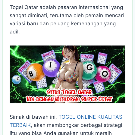
h
a
e
e
k
i
a
c
s
l
y
n
Togel Qatar adalah pasaran internasional yang
t
e
s
e
p
e
sangat diminati, terutama oleh pemain mencari
s
b
e
g
e
variasi baru dan peluang kemenangan yang
A
o
n
r
adil.
p
o
g
a
p
k
e
m
r
Simak di bawah ini,
TOGEL ONLINE KUALITAS
TERBAIK
, akan membongkar berbagai strategi
jitu yang bisa Anda gunakan untuk meraih