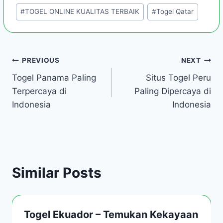
#
TOGEL ONLINE KUALITAS TERBAIK
#
Togel Qatar
Post
PREVIOUS
NEXT
Togel Panama Paling
Situs Togel Peru
navigation
Terpercaya di
Paling Dipercaya di
Indonesia
Indonesia
Similar Posts
Togel Ekuador – Temukan Kekayaan