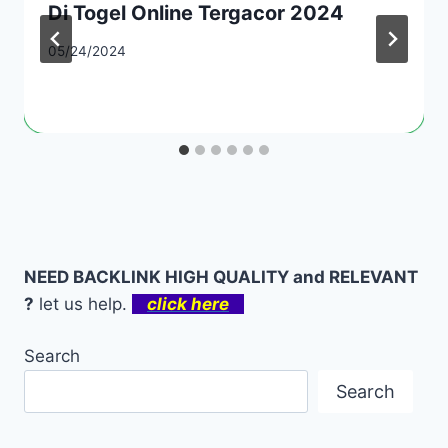
Di Togel Online Tergacor 2024
05/24/2024
NEED BACKLINK HIGH QUALITY and RELEVANT
?
let us help.
click here
Search
Search