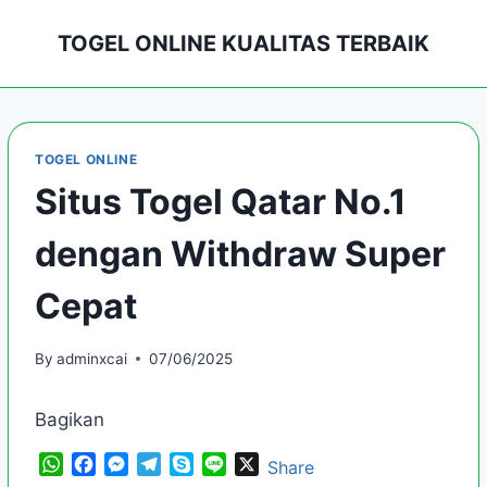
Skip
TOGEL ONLINE KUALITAS TERBAIK
to
content
TOGEL ONLINE
Situs Togel Qatar No.1
dengan Withdraw Super
Cepat
By
adminxcai
07/06/2025
Bagikan
W
F
M
T
S
L
X
Share